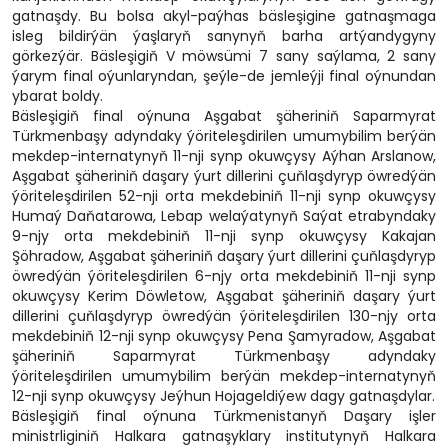
gatnaşdy. Bu bolsa akyl-paýhas bäsleşigine gatnaşmaga
isleg bildirýän ýaşlaryň sanynyň barha artýandygyny
görkezýär. Bäsleşigiň V möwsümi 7 sany saýlama, 2 sany
ýarym final oýunlaryndan, şeýle-de jemleýji final oýnundan
ybarat boldy.
Bäsleşigiň final oýnuna Aşgabat şäheriniň Saparmyrat
Türkmenbaşy adyndaky ýöriteleşdirilen umumybilim berýän
mekdep-internatynyň 11-nji synp okuwçysy Aýhan Arslanow,
Aşgabat şäheriniň daşary ýurt dillerini çuňlaşdyryp öwredýän
ýöriteleşdirilen 52-nji orta mekdebiniň 11-nji synp okuwçysy
Humaý Daňatarowa, Lebap welaýatynyň Saýat etrabyndaky
9-njy orta mekdebiniň 11-nji synp okuwçysy Kakajan
Şöhradow, Aşgabat şäheriniň daşary ýurt dillerini çuňlaşdyryp
öwredýän ýöriteleşdirilen 6-njy orta mekdebiniň 11-nji synp
okuwçysy Kerim Döwletow, Aşgabat şäheriniň daşary ýurt
dillerini çuňlaşdyryp öwredýän ýöriteleşdirilen 130-njy orta
mekdebiniň 12-nji synp okuwçysy Pena Şamyradow, Aşgabat
şäheriniň Saparmyrat Türkmenbaşy adyndaky
ýöriteleşdirilen umumybilim berýän mekdep-internatynyň
12-nji synp okuwçysy Jeýhun Hojageldiýew dagy gatnaşdylar.
Bäsleşigiň final oýnuna Türkmenistanyň Daşary işler
ministrliginiň Halkara gatnaşyklary institutynyň Halkara