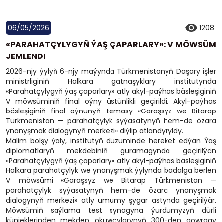
06/05/2026
1208
«PARAHATÇYLYGYŇ ÝAŞ ÇAPARLARY»: V MÖWSÜM
JEMLENDI
2026-njy ýylyň 6-njy maýynda Türkmenistanyň Daşary işler
ministrliginiň Halkara gatnaşyklary institutynda
«Parahatçylygyň ýaş çaparlary» atly akyl-paýhas bäsleşiginiň
V möwsüminiň final oýny üstünlikli geçirildi. Akyl-paýhas
bäsleşiginiň final oýnunyň temasy «Garaşsyz we Bitarap
Türkmenistan — parahatçylyk syýasatynyň hem-de özara
ynanyşmak dialogynyň merkezi» diýlip atlandyryldy.
Mälim bolşy ýaly, institutyň düzüminde hereket edýän Ýaş
diplomatlaryň mekdebiniň guramagynda geçirilýän
«Parahatçylygyň ýaş çaparlary» atly akyl-paýhas bäsleşiginiň
Halkara parahatçylyk we ynanyşmak ýylynda badalga berlen
V möwsümi «Garaşsyz we Bitarap Türkmenistan —
parahatçylyk syýasatynyň hem-de özara ynanyşmak
dialogynyň merkezi» atly umumy şygar astynda geçirilýär.
Möwsümiň saýlama test synagyna ýurdumyzyň dürli
künjeklerinden mekdep okuwçylarynyň 300-den gowragy