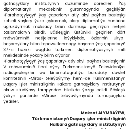
gatnaşyklary institutynyň düzüminde döredilen Ýaş
diplomatlaryň mekdebiniň guramagynda geçirilýän
«Parahatçylygyň ýaş çaparlary» atly akyl-paýhas bäsleşigi
zehinli ýaşlary ýüze çykarmak, olary diplomatiýa hünärine
ugrukdyrmak maksady bilen durmuşa geçirilýän netijeli
taslamalaryň biridir. Bäsleşigiň üstünlikli geçirilen dört
möwsüminiň netijelerine laýyklykda, özleriniň ukyp-
başarnyklary bilen tapawutlanmagy başaran ýaş çaparlaryň
37-si häzirki wagtda türkmen diplomatiýasynyň milli
mekdebinde ýokary bilim alýarlar.
«Parahatçylygyň ýaş çaparlary» atly akyl-paýhas bäsleşiginiň
V möwsüminiň final oýny Türkmenistanyň Telewideniýe,
radiogepleşikler we kinematografiýa baradaky döwlet
komitetiniň «Miras» teleýaýlymy hem-de Türkmenistanyň
Daşary işler ministrliginiň Halkara gatnaşyklary institutynyň
okuw studiýasy tarapyndan bilelikde ýazgy edildi. Bäsleşik
ýakyn günlerde «Miras» teleýaýlymynda tomaşaçylara
ýetiriler.
Maksat ALYMBAÝEW,
Türkmenistanyň Daşary işler ministrliginiň
Halkara gatnaşyklary institutynyň