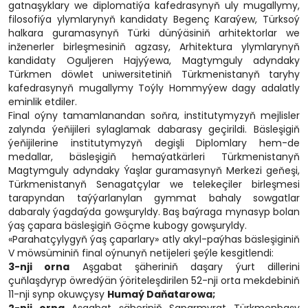
gatnaşyklary we diplomatiýa kafedrasynyň uly mugallymy,
filosofiýa ylymlarynyň kandidaty Begenç Karaýew, Türksoý
halkara guramasynyň Türki dünýäsiniň arhitektorlar we
inženerler birleşmesiniň agzasy, Arhitektura ylymlarynyň
kandidaty Oguljeren Hajyýewa, Magtymguly adyndaky
Türkmen döwlet uniwersitetiniň Türkmenistanyň taryhy
kafedrasynyň mugallymy Toýly Hommyýew dagy adalatly
eminlik etdiler.
Final oýny tamamlanandan soňra, institutymyzyň mejlisler
zalynda ýeňijileri sylaglamak dabarasy geçirildi. Bäsleşigiň
ýeňijilerine institutymyzyň degişli Diplomlary hem-de
medallar, bäsleşigiň hemaýatkärleri Türkmenistanyň
Magtymguly adyndaky Ýaşlar guramasynyň Merkezi geňeşi,
Türkmenistanyň Senagatçylar we telekeçiler birleşmesi
tarapyndan taýýarlanylan gymmat bahaly sowgatlar
dabaraly ýagdaýda gowşuryldy. Baş baýraga mynasyp bolan
ýaş çapara bäsleşigiň Göçme kubogy gowşuryldy.
«Parahatçylygyň ýaş çaparlary» atly akyl-paýhas bäsleşiginiň
V möwsüminiň final oýnunyň netijeleri şeýle kesgitlendi:
3-nji orna
Aşgabat şäheriniň daşary ýurt dillerini
çuňlaşdyryp öwredýän ýöriteleşdirilen 52-nji orta mekdebiniň
11-nji synp okuwçysy
Humaý Daňatarowa;