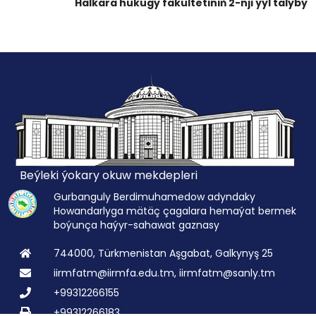
Halkara hukugy fakultetiniň 2-nji ýyl talyby
Beýleki ýokary okuw mekdepleri
Gurbanguly Berdimuhamedow adyndaky
Howandarlyga mätäç çagalara hemaýat bermek
boýunça haýyr-sahawat gaznasy
744000, Türkmenistan Aşgabat, Galkynyş 25
iirmfatm@iirmfa.edu.tm, iirmfatm@sanly.tm
+99312266155
+99312266183