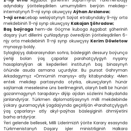
2-nji orna
Aşgabat şäheriniň Saparmyrat Türkmenbaşy
adyndaky ýöriteleşdirilen umumybilim berýän mekdep-
internatynyň 11-nji synp okuwçysy
Aýhan Arslanow;
1-nji orna
Lebap welaýatynyň Saýat etrabyndaky 9-njy orta
mekdebiniň 11-nji synp okuwçysy
Kakajan Şöhradow;
Baş baýraga
hem-de Göçme kuboga Aşgabat şäheriniň
daşary ýurt dillerini çuňlaşdyryp öwredýän ýöriteleşdirilen 6-
njy orta mekdebiniň 11-nji synp okuwçysy
Kerim Döwletow
mynasyp boldy.
Sylaglaýyş dabarasyndan soňra, bäsleşigiň dessury boýunça
ýeňiji bolan ýaş çaparlar parahatçylygyň nyşany
hasaplanylýan ak kepderileri institutyň baş binasynyň
öňünde asuda asmana uçurdylar. Bu pursat Gahryman
Arkadagymyz «Ömrümiň manysy» atly kitabyndaky: «Men
entek mekdep partasynda otyrka, okuwçylaryň hünär
saýlamak meselesine üns berilmeginiň, olaryň belli bir hünäri
gazanmagynyň tarapdary» diýip aýdan sözlerini hakydaňda
janlandyrýar. Türkmen diplomatiýasynyň milli mekdebinde
ýokary guramaçylyk ýagdaýynda geçirilýän «Parahatçylygyň
ýaş çaparlary» atly akyl-paýhas bäsleşiginiň ähmiýetini
barha artdyrýar.
Ýeri gelende bellesek, Milli Liderimiziň ýörite Karary esasynda
Türkmenistanyň Daşary işler ministrliginiň Halkara