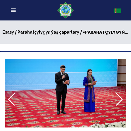
/
/ «PARAHATÇYLYGYŇ ÝAŞ ÇAPARLARY»: V MÖWSÜM JEMLENDI
Esasy
Parahatçylygyň ýaş çaparlary