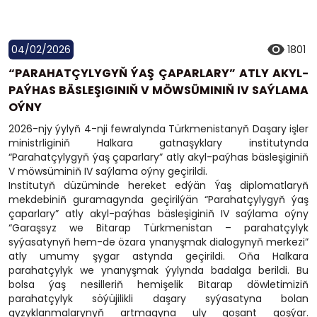
04/02/2026
1801
“PARAHATÇYLYGYŇ ÝAŞ ÇAPARLARY” ATLY AKYL-
PAÝHAS BÄSLEŞIGINIŇ V MÖWSÜMINIŇ IV SAÝLAMA
OÝNY
2026-njy ýylyň 4-nji fewralynda Türkmenistanyň Daşary işler
ministrliginiň Halkara gatnaşyklary institutynda
“Parahatçylygyň ýaş çaparlary” atly akyl-paýhas bäsleşiginiň
V möwsüminiň IV saýlama oýny geçirildi.
Institutyň düzüminde hereket edýän Ýaş diplomatlaryň
mekdebiniň guramagynda geçirilýän “Parahatçylygyň ýaş
çaparlary” atly akyl-paýhas bäsleşiginiň IV saýlama oýny
“Garaşsyz we Bitarap Türkmenistan – parahatçylyk
syýasatynyň hem-de özara ynanyşmak dialogynyň merkezi”
atly umumy şygar astynda geçirildi. Oňa Halkara
parahatçylyk we ynanyşmak ýylynda badalga berildi. Bu
bolsa ýaş nesilleriň hemişelik Bitarap döwletimiziň
parahatçylyk söýüjilikli daşary syýasatyna bolan
gyzyklanmalarynyň artmagyna uly goşant goşýar.