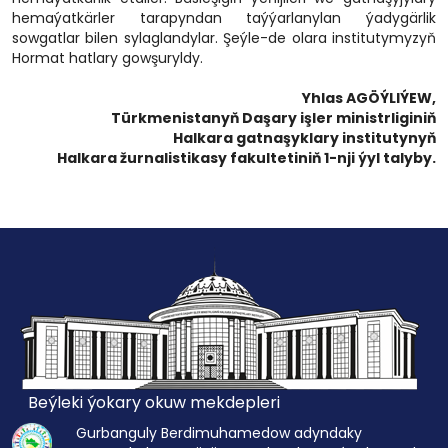
hemaýatkärler tarapyndan taýýarlanylan ýadygärlik
sowgatlar bilen sylaglandylar. Şeýle-de olara institutymyzyň
Hormat hatlary gowşuryldy.
Yhlas AGÖÝLIÝEW,
Türkmenistanyň Daşary işler ministrliginiň
Halkara gatnaşyklary institutynyň
Halkara žurnalistikasy fakultetiniň 1-nji ýyl talyby.
Beýleki ýokary okuw mekdepleri
Gurbanguly Berdimuhamedow adyndaky