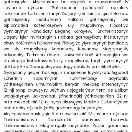
gatnaşdylar. Akyl-paýhas bäsleşiginiň V möwsüminiň IV
saýlama oýnuna “Pähimdarlar geňeşiniň” agzalary
hökmünde Türkmenistanyň Daşary işler ministrliginiň Halkara
gatnaşyklary institutynyň Halkara gatnaşyklary we
diplomatiýa kafedrasynyň uly mugallymy, filosofiýa
ylymlarynyň kandidaty Begenç Karaýew, Türkmenistanyň
Daşary işler ministrliginiň Halkara gatnaşyklary institutynyň
okuw bölüminiň hünärmeni, filologiýa ylymlarynyň kandidaty
we uly mugallymy Annadurdy Kuwadow, Magtymguly
adyndaky Türkmen döwlet uniwersitetiniň Arheologiýa we
etnologiýa kafedrasynyň uly mugallymy, taryh ylymlarynyň
doktory Bike Diwangulyýewa dagy adalatly eminlik etdiler.
Gyzgalaňly geçen bäsleşigiň netijelerine laýyklykda, Aşgabat
şäheriniň Saparmyrat Türkmenbaşy adyndaky
ýöriteleşdirilen umumybilim berýän mekdep-internatynyň
12-nji synp okuwçysy Jeýhun Hojageldiýew hem-de Balkan
welaýatynyň Balkanabat şäherindäki ýöriteleşdirilen 22-nji
orta mekdebiniň 12-nji synp okuwçysy Medine Gulberdiýewa
nobatdaky oýunda ýeňiş gazanmagy başardylar.
Akyl-paýhas bäsleşiginiň V möwsüminiň IV saýlama oýnuna
Türkmenistanyň Demokratik partiýasy hem-de
Türkmenistanyň Magtymguly adyndaky Ýaşlar guramasy
hemaýatkärlik etdiler. Bäsleşigiň ýeňijileri we gatnaşyjylary