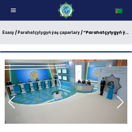
/
/ “Parahatçylygyň ýaş çaparlary” atly akyl-paýhas bäsleşiginiň V möwsüminiň IV saýlama oýny
Esasy
Parahatçylygyň ýaş çaparlary