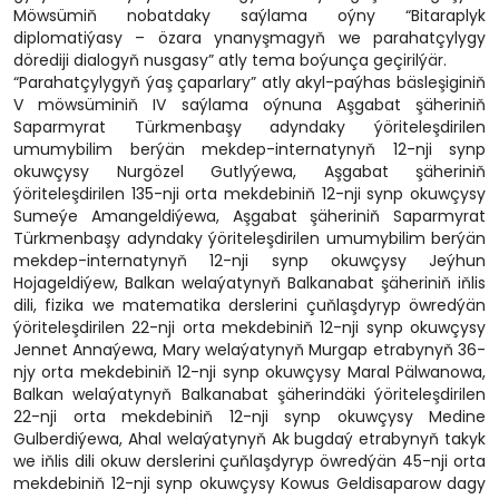
Möwsümiň nobatdaky saýlama oýny “Bitaraplyk
diplomatiýasy – özara ynanyşmagyň we parahatçylygy
dörediji dialogyň nusgasy” atly tema boýunça geçirilýär.
“Parahatçylygyň ýaş çaparlary” atly akyl-paýhas bäsleşiginiň
V möwsüminiň IV saýlama oýnuna Aşgabat şäheriniň
Saparmyrat Türkmenbaşy adyndaky ýöriteleşdirilen
umumybilim berýän mekdep-internatynyň 12-nji synp
okuwçysy Nurgözel Gutlyýewa, Aşgabat şäheriniň
ýöriteleşdirilen 135-nji orta mekdebiniň 12-nji synp okuwçysy
Sumeýe Amangeldiýewa, Aşgabat şäheriniň Saparmyrat
Türkmenbaşy adyndaky ýöriteleşdirilen umumybilim berýän
mekdep-internatynyň 12-nji synp okuwçysy Jeýhun
Hojageldiýew, Balkan welaýatynyň Balkanabat şäheriniň iňlis
dili, fizika we matematika derslerini çuňlaşdyryp öwredýän
ýöriteleşdirilen 22-nji orta mekdebiniň 12-nji synp okuwçysy
Jennet Annaýewa, Mary welaýatynyň Murgap etrabynyň 36-
njy orta mekdebiniň 12-nji synp okuwçysy Maral Pälwanowa,
Balkan welaýatynyň Balkanabat şäherindäki ýöriteleşdirilen
22-nji orta mekdebiniň 12-nji synp okuwçysy Medine
Gulberdiýewa, Ahal welaýatynyň Ak bugdaý etrabynyň takyk
we iňlis dili okuw derslerini çuňlaşdyryp öwredýän 45-nji orta
mekdebiniň 12-nji synp okuwçysy Kowus Geldisaparow dagy