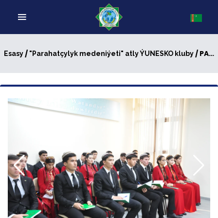
/
/ PARAHATÇYLYGYŇ HATYRASYNA MEDENI DIPLOMATIÝANYŇ ORNY ARA ALNYP MASLAHATLAŞYLDY
Esasy
"Parahatçylyk medeniýeti" atly ÝUNESKO kluby