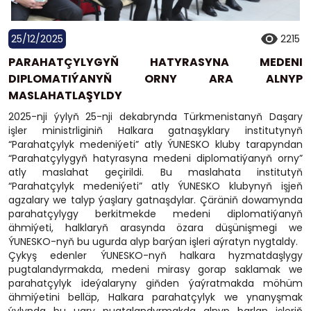
25/12/2025
2215
PARAHATÇYLYGYŇ HATYRASYNA MEDENI
DIPLOMATIÝANYŇ ORNY ARA ALNYP
MASLAHATLAŞYLDY
2025-nji ýylyň 25-nji dekabrynda Türkmenistanyň Daşary
işler ministrliginiň Halkara gatnaşyklary institutynyň
“Parahatçylyk medeniýeti” atly ÝUNESKO kluby tarapyndan
“Parahatçylygyň hatyrasyna medeni diplomatiýanyň orny”
atly maslahat geçirildi. Bu maslahata institutyň
“Parahatçylyk medeniýeti” atly ÝUNESKO klubynyň işjeň
agzalary we talyp ýaşlary gatnaşdylar. Çäräniň dowamynda
parahatçylygy berkitmekde medeni diplomatiýanyň
ähmiýeti, halklaryň arasynda özara düşünişmegi we
ÝUNESKO-nyň bu ugurda alyp barýan işleri aýratyn nygtaldy.
Çykyş edenler ÝUNESKO-nyň halkara hyzmatdaşlygy
pugtalandyrmakda, medeni mirasy gorap saklamak we
parahatçylyk ideýalaryny giňden ýaýratmakda möhüm
ähmiýetini belläp, Halkara parahatçylyk we ynanyşmak