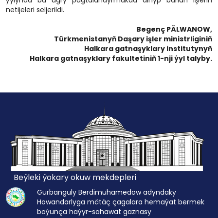
ýylynda bu ugry pugtalandyrmakda alnyp barlan işleriň
netijeleri seljerildi.
Begenç PÄLWANOW,
Türkmenistanyň Daşary işler ministrliginiň
Halkara gatnaşyklary institutynyň
Halkara gatnaşyklary fakultetiniň 1-nji ýyl talyby.
Beýleki ýokary okuw mekdepleri
Gurbanguly Berdimuhamedow adyndaky
Howandarlyga mätäç çagalara hemaýat bermek
boýunça haýyr-sahawat gaznasy