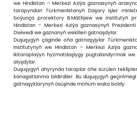
we Hindistan – Merkezi Aziýa gaznasynyň arasynd
tarapyndan Türkmenistanyň Daşary işler ministrl
boýunça prorektory B.Mätliýew we institutyň p
Hindistan – Merkezi Aziýa gaznasynyň Preziden
Dwiwedi we gaznanyň wekilleri gatnaşdylar.
Duşuşygyň çäginde oňa gatnaşyjylar Türkmenistan
institutynyň we Hindistan – Merkezi Aziýa gazn
ikitaraplaýyn hyzmatdaşlygy pugtalandyrmak we 
alyşdylar.
Duşuşygyň ahyrynda taraplar öňe sürülen teklipler
kanagatlanma bildirdiler. Bu duşuşygyň geçirilme
gatnaşyklarynyň ösüşinde möhüm waka boldy.