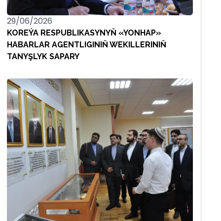
29/06/2026
KOREÝA RESPUBLIKASYNYŇ «YONHAP»
HABARLAR AGENTLIGINIŇ WEKILLERINIŇ
TANYŞLYK SAPARY