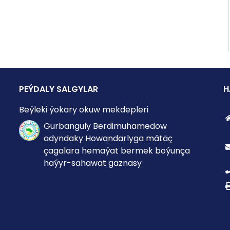
PEÝDALY SALGYLAR
H
Beýleki ýokary okuw mekdepleri
Gurbanguly Berdimuhamedow
adyndaky Howandarlyga mätäç
çagalara hemaýat bermek boýunça
haýyr-sahawat gaznasy