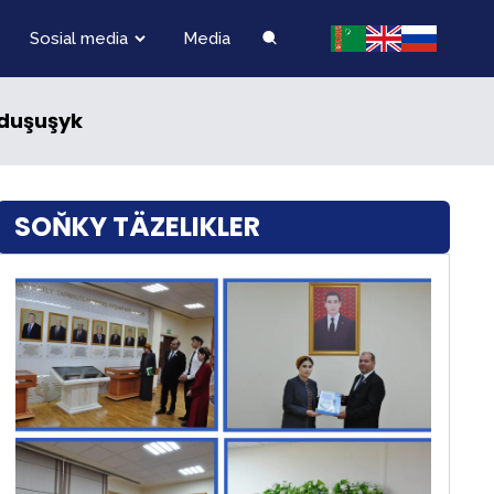
Sosial media
Media
 duşuşyk
SOŇKY TÄZELIKLER