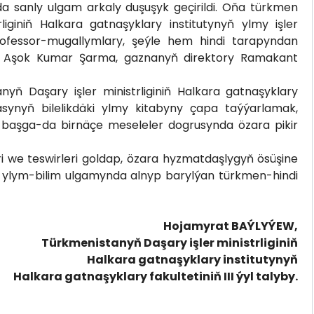
a sanly ulgam arkaly duşuşyk geçirildi. Oňa türkmen
iginiň Halkara gatnaşyklary institutynyň ylmy işler
rofessor-mugallymlary, şeýle hem hindi tarapyndan
ti Aşok Kumar Şarma, gaznanyň direktory Ramakant
yň Daşary işler ministrliginiň Halkara gatnaşyklary
asynyň bilelikdäki ylmy kitabyny çapa taýýarlamak,
başga-da birnäçe meseleler dogrusynda özara pikir
i we teswirleri goldap, özara hyzmatdaşlygyň ösüşine
gi ylym-bilim ulgamynda alnyp barylýan türkmen-hindi
Hojamyrat BAÝLYÝEW,
Türkmenistanyň Daşary işler ministrliginiň
Halkara gatnaşyklary institutynyň
Halkara gatnaşyklary fakultetiniň III ýyl talyby.