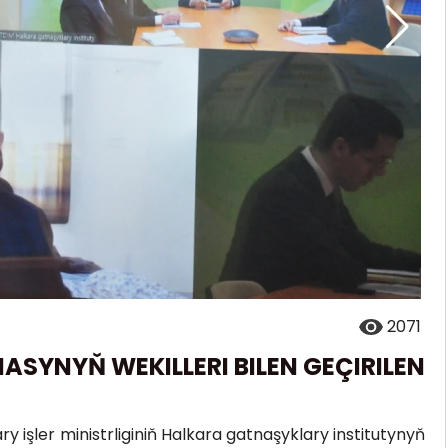
2071
ASYNYŇ WEKILLERI BILEN GEÇIRILEN
 işler ministrliginiň Halkara gatnaşyklary institutynyň