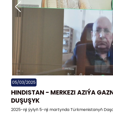
05/03/2025
HINDISTAN - MERKEZI AZIÝA GAZN
DUŞUŞYK
2025-nji ýylyň 5-nji martynda Türkmenistanyň Daşary