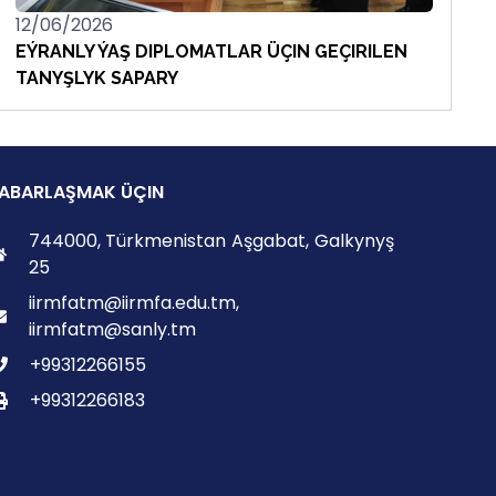
12/06/2026
EÝRANLY ÝAŞ DIPLOMATLAR ÜÇIN GEÇIRILEN
TANYŞLYK SAPARY
ABARLAŞMAK ÜÇIN
744000, Türkmenistan Aşgabat, Galkynyş
25
iirmfatm@iirmfa.edu.tm,
iirmfatm@sanly.tm
+99312266155
+99312266183