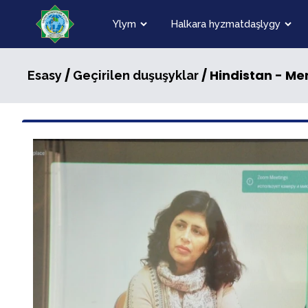
Ylym
Halkara hyzmatdaşlygy
/
/ Hindistan - Me
Esasy
Geçirilen duşuşyklar