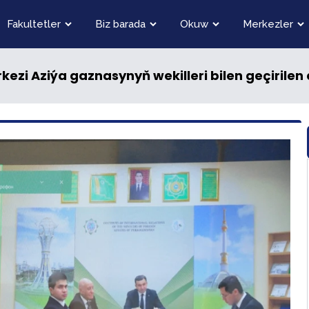
Fakultetler
Biz barada
Okuw
Merkezler
rkezi Aziýa gaznasynyň wekilleri bilen geçirilen