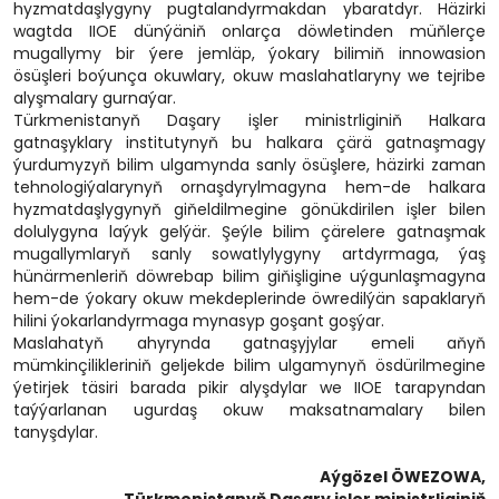
hyzmatdaşlygyny pugtalandyrmakdan ybaratdyr. Häzirki
wagtda IIOE dünýäniň onlarça döwletinden müňlerçe
mugallymy bir ýere jemläp, ýokary bilimiň innowasion
ösüşleri boýunça okuwlary, okuw maslahatlaryny we tejribe
alyşmalary gurnaýar.
Türkmenistanyň Daşary işler ministrliginiň Halkara
gatnaşyklary institutynyň bu halkara çärä gatnaşmagy
ýurdumyzyň bilim ulgamynda sanly ösüşlere, häzirki zaman
tehnologiýalarynyň ornaşdyrylmagyna hem-de halkara
hyzmatdaşlygynyň giňeldilmegine gönükdirilen işler bilen
dolulygyna laýyk gelýär. Şeýle bilim çärelere gatnaşmak
mugallymlaryň sanly sowatlylygyny artdyrmaga, ýaş
hünärmenleriň döwrebap bilim giňişligine uýgunlaşmagyna
hem-de ýokary okuw mekdeplerinde öwredilýän sapaklaryň
hilini ýokarlandyrmaga mynasyp goşant goşýar.
Maslahatyň ahyrynda gatnaşyjylar emeli aňyň
mümkinçilikleriniň geljekde bilim ulgamynyň ösdürilmegine
ýetirjek täsiri barada pikir alyşdylar we IIOE tarapyndan
taýýarlanan ugurdaş okuw maksatnamalary bilen
tanyşdylar.
Aýgözel ÖWEZOWA,