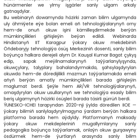
hünärmenler we ylmy işgärler sanly ulgam arkaly
gatnaşdylar.
Bu webinaryň dowamynda häzirki zaman bilim ulgamynda
uly ähmiýete eýe bolan emeli aň tehnologiýalarynyň orny
hem-de onuň okuw işini kämilleşdirmekde berýän
mümkinçilikleri giňişleýin beýan edildi. Webinarda
Hindistanyň IIT Karagpur ýokary okuw mekdebiniň
Öňdebaryjy tehnologiýa ösüş Merkeziniň dosenti, sanly bilim
boýunça halkara derejeli alym Dr. Kauşal Kumar Bagat çykyş
edip, sapak meýilnamalarynyň taýýarlanylyşynda,
okuwçylary, talyplary bahalandyrmakda, şahsylaşdyrylan
okuwda hem-de döredijilikli mazmun taýýarlamakda emeli
aňyň berýän amatly mümkinçilikleri barada giňişleýin
maglumat berdi. Şeýle hem AR/VR tehnologiýalarynyň,
ornaşdyrylan okuw usullarynyň we tehnologiýa esasly bilim
beriş ulgamynyň häzirki ösüşleri barada täsirli gürrüň berdi.
ÝUNESKO-ICHEI tarapyndan 2020-nji ýylda döredilen IIOE —
ýokary bilimiň sanlylaşdyrylmagyna ýardam berýän halkara
platforma barada hem aýdyldy. Platformanyň maksady
ýokary okuw mekdepleriniň mugallymlaryny sanly
pedagogika boýunça taýýarlamak, onlaýn okuw gurşawyny
ösdürmek hem-de ýurtlaryň arasynda sanly bilim