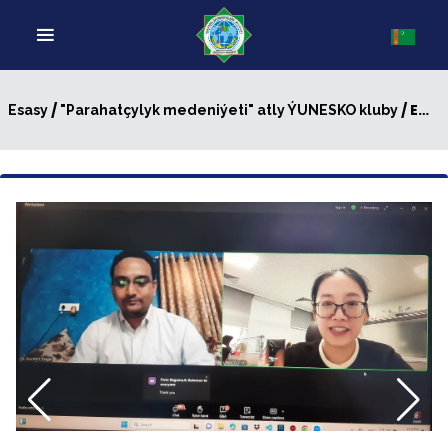
/
/ EMELI AŇ BOÝUNÇA HALKARA OKUW MASLAHATY GEÇIRILDI
Esasy
"Parahatçylyk medeniýeti" atly ÝUNESKO kluby