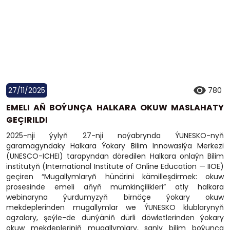
27/11/2025
780
EMELI AŇ BOÝUNÇA HALKARA OKUW MASLAHATY
GEÇIRILDI
2025-nji ýylyň 27-nji noýabrynda ÝUNESKO-nyň
garamagyndaky Halkara Ýokary Bilim Innowasiýa Merkezi
(UNESCO-ICHEI) tarapyndan döredilen Halkara onlaýn Bilim
institutyň (International Institute of Online Education — IIOE)
geçiren “Mugallymlaryň hünärini kämilleşdirmek: okuw
prosesinde emeli aňyň mümkinçilikleri” atly halkara
webinaryna ýurdumyzyň birnäçe ýokary okuw
mekdeplerinden mugallymlar we ÝUNESKO klublarynyň
agzalary, şeýle-de dünýäniň dürli döwletlerinden ýokary
okuw mekdepleriniň mugallymlary, sanly bilim boýunça