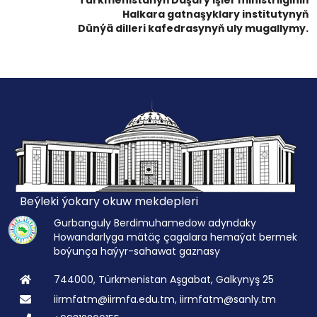
Türkmenistanyň Daşary işler ministrliginiň
Halkara gatnaşyklary institutynyň
Dünýä dilleri kafedrasynyň uly mugallymy.
Beýleki ýokary okuw mekdepleri
Gurbanguly Berdimuhamedow adyndaky
Howandarlyga mätäç çagalara hemaýat bermek
boýunça haýyr-sahawat gaznasy
744000, Türkmenistan Aşgabat, Galkynyş 25
iirmfatm@iirmfa.edu.tm, iirmfatm@sanly.tm