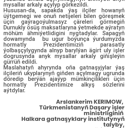
mysallar arkaly açylyp görkezildi.
Hususan-da, sapakda ýaş ilçiler howanyň
üýtgemegi we onuň netijeleri bilen göreşmek
üçin gaýragoýulmasyz çäreleri görmegiň
Durnukly ösüş maksatlaryna ýetmekde aýratyn
möhüm ähmiýetlidigini nygtadylar. Sapagyň
dowamynda bu ugur boýunça ýurdumyzda
hormatly Prezidentimiziň parasatly
ýolbaşçylygynda alnyp barylýan ägirt uly işler
dogrusynda anyk mysallar arkaly giňişleýin
gürrüň edildi.
Maslahatyň ahyrynda oňa gatnaşyjylar ýaş
ilçileriň ukyplarynyň giňden açylmagy ugrunda
döredip berýän ajaýyp mümkinçilikleri üçin
hormatly Prezidentimize alkyş sözlerini
aýtdylar.
Arslankerim KERIMOW,
Türkmenistanyň Daşary işler
ministrliginiň
Halkara gatnaşyklary institutynyň
talyby,