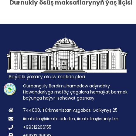
Durnukly ösüş maksatlarynyň ýaş ilçisi
Beýleki ýokary okuw mekdepleri
Gurbanguly Berdimuhamedow adyndaky
Howandarlyga mätäç çagalara hemaýat bermek
boýunça haýyr-sahawat gaznasy
744000, Türkmenistan Aşgabat, Galkynyş 25
iirmfatm@iirmfa.edu.tm, iirmfatm@sanly.tm
+99312266155
+99312266183