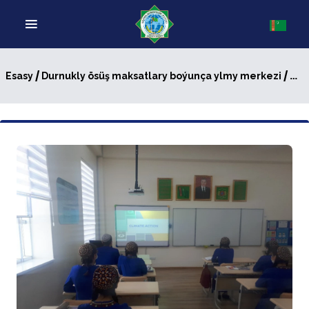
/
/ Durnukly ösüş maksatlary boýunça okuw sapagy
Esasy
Durnukly ösüş maksatlary boýunça ylmy merkezi