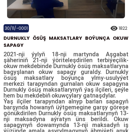
30/11/-0001
1822
DURNUKLY ÖSÜŞ MAKSATLARY BOÝUNÇA OKUW
SAPAGY
2021-nji ýylyň 18-nji martynda Aşgabat
şäheriniň 21-nji ýöriteleşdirilen terbiýeçilik-
okuw mekdebinde Durnukly ösüş maksatlaryna
bagyşlanan okuw sapagy guraldy. Durnukly
ösüş maksatlary boýunça ylmy-usulyýet
merkezi tarapyndan gurnalan okuw sapagyna
Durnukly ösüş maksatlarynyň ýaş ilçileri, şeýle
hem bu mekdebiň
okuwçylary gatnaşdylar.
Ýaş ilçiler tarapyndan alnyp barlan sapagyň
barşynda howanyň üýtgemegine garşy göreşe
gönükdirilen Durnukly ösüş maksatlarynyň 13-
nji maksadyna aýratyn üns berildi. Okuw
sapagynyň dowamynda 13-nji maksadyň iş
ýüzünde amala aşyrylmagynyň ähmiýeti anyk