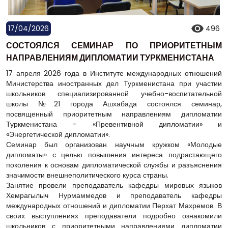
17/04/2026
496
СОСТОЯЛСЯ СЕМИНАР ПО ПРИОРИТЕТНЫМ
НАПРАВЛЕНИЯМ ДИПЛОМАТИИ ТУРКМЕНИСТАНА
17 апреля 2026 года в Институте международных отношений
Министерства иностранных дел Туркменистана при участии
школьников специализированной учебно-воспитательной
школы №21 города Ашхабада состоялся семинар,
посвященный приоритетным направлениям дипломатии
Туркменистана – «Превентивной дипломатии» и
«Энергетической дипломатии».
Семинар был организован научным кружком «Молодые
дипломаты» с целью повышения интереса подрастающего
поколения к основам дипломатической службы и разъяснения
значимости внешнеполитического курса страны.
Занятие провели преподаватель кафедры мировых языков
Хемрагылыч Нурмаммедов и преподаватель кафедры
международных отношений и дипломатии Перхат Махремов. В
своих выступлениях преподаватели подробно ознакомили
школьников с приоритетными направлениями дипломатии