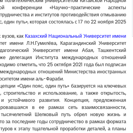
м политехническим университетом Китайской Народной
кой конференции «Научно-практические аспекты
отрудничества и институтов противодействия отмыванию
 один путь», которая состоялась с 17 по 22 ноября 2025
 вузов, как
Казахский Национальный Университет имени
тет имени Л.Н.Гумилёва, Карагандинский Университет
дагогический Университет имени Абая, Ташкентский
акже делегация Института международных отношений
одимо отметить, что 25 октября 2021 года был подписан
 международных отношений Министерства иностранных
рситетом имени аль-Фараби.
епции «Один пояс, один путь» базируется на ключевых
, строительство и использование, а также открытость,
 и устойчивого развития. Концепция, предложенная
овавшаяся в ее рамках сеть взаимосвязанности,
 тысячелетний Шелковый путь обрел новую жизнь и
что за последние годы сотрудничество в рамках формата
туров к этапу тщательной проработки деталей, а планы