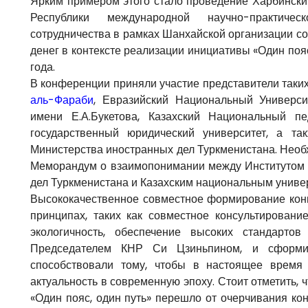
Ярким примером этого стало проведение Харбински
Республики международной научно-практичес
сотрудничества в рамках Шанхайской организации с
денег в контексте реализации инициативы «Один пояс,
года.
В конференции приняли участие представители таких
аль-Фараби
, Евразийский Национальный Универси
имени Е.А.Букетова, Казахский Национальный пе
государственный юридический университет, а т
Министерства иностранных дел Туркменистана. Необх
Меморандум о взаимопонимании между Институтом
дел Туркменистана и Казахским национальным униве
Высококачественное совместное формирование конц
принципах, таких как совместное консультирование
экологичность, обеспечение высоких стандартов
Председателем КНР Си Цзиньпином, и сформир
способствовали тому, чтобы в настоящее время
актуальность в современную эпоху. Стоит отметить, 
«Один пояс, один путь» перешло от очерчивания кон