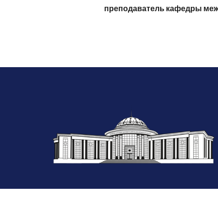
преподаватель кафедры меж
© 2026 Все права зашищены:
TDIMHGI