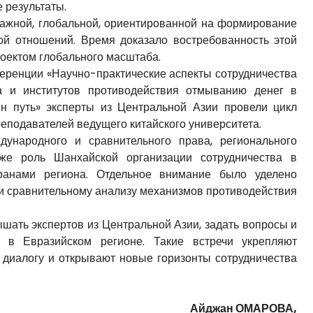
 результаты.
 важной, глобальной, ориентированной на формирование
ой отношений. Время доказало востребованность этой
роектом глобального масштаба.
еренции «Научно-практические аспекты сотрудничества
а и институтов противодействия отмыванию денег в
ин путь» эксперты из Центральной Азии провели цикл
преподавателей ведущего китайского университета.
ународного и сравнительного права, регионального
же роль Шанхайской организации сотрудничества в
ранами региона. Отдельное внимание было уделено
 и сравнительному анализу механизмов противодействия
шать экспертов из Центральной Азии, задать вопросы и
 в Евразийском регионе. Такие встречи укрепляют
 диалогу и открывают новые горизонты сотрудничества
Айджан ОМАРОВА,