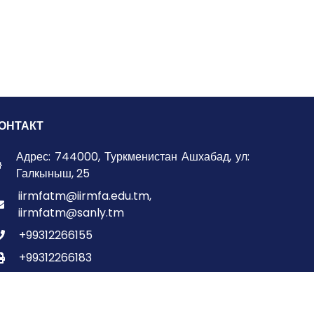
ОНТАКТ
Адрес: 744000, Туркменистан Ашхабад, ул:
Галкыныш, 25
iirmfatm@iirmfa.edu.tm,
iirmfatm@sanly.tm
+99312266155
+99312266183