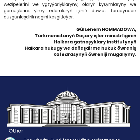
wezipelerini we ygtyýarlyklaryny, olaryň kysymlaryny we
görnüşlerini, ylmy edaralaryň işiniň döwlet tarapyndan
düzgünleşdirilmegini kesgitleýär.
Gülsenem HOMMADOWA,
Türkmenistanyň Daşary işler ministrliginiň
Halkara gatnaşyklary institutynyň
Halkara hukugy we deňeşdirme hukuk öwreniş
kafedrasynyň öwreniji mugallymy.
Other