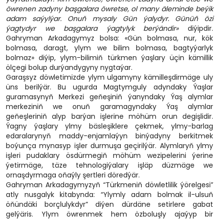
öwrenen zadyny başgalara öwretse, ol many äleminde beýik
adam saýylýar. Onuň mysaly Gün ýalydyr. Günüň özi
ýagtydyr we başgalara ýagtylyk berýändir»
diýipdir.
Gahryman Arkadagymyz bolsa: «Gün bolmasa, nur, kök
bolmasa, daragt, ylym we bilim bolmasa, bagtyýarlyk
bolmaz» diýip, ylym-bilimiň türkmen ýaşlary üçin kämillik
ölçegi bolup durýandygyny nygtaýar.
Garaşsyz döwletimizde ylym ulgamyny kämilleşdirmäge uly
üns berilýär. Bu ugurda Magtymguly adyndaky Ýaşlar
guramasynyň Merkezi geňeşiniň ýanyndaky Ýaş alymlar
merkeziniň we onuň garamagyndaky Ýaş alymlar
geňeşleriniň alyp barýan işlerine möhüm orun degişlidir.
Ýagny ýaşlary ylmy bäsleşiklere çekmek, ylmy-barlag
edaralarynyň maddy-enjamlaýyn binýadyny berkitmek
boýunça mynasyp işler durmuşa geçirilýär. Alymlaryň ylmy
işleri pudaklary ösdürmegiň möhüm wezipelerini ýerine
ýetirmäge, täze tehnologiýalary işläp düzmäge we
ornaşdyrmaga oňaýly şertleri döredýär.
Gahryman Arkadagymyzyň “Türkmeniň döwletlilik ýörelgesi”
atly nusgalyk kitabynda: “Ylymly adam bolmak il-ulsuň
öňündäki borçlulykdyr” diýen dürdäne setirlere gabat
gelýäris. Ylym öwrenmek hem özboluşly ajaýyp bir