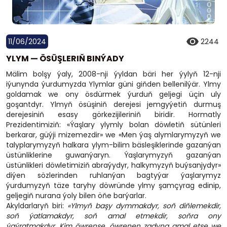
11/06/2024
2244
YLYM — ÖSÜŞLERIŇ BINÝADY
Mälim bolşy ýaly, 2008-nji ýyldan bäri her ýylyň 12-nji
iýunynda ýurdumyzda Ylymlar güni giňden bellenilýär. Ylmy
goldamak we ony ösdürmek ýurduň geljegi üçin uly
goşantdyr. Ylmyň ösüşiniň derejesi jemgyýetiň durmuş
derejesiniň esasy görkezijileriniň biridir. Hormatly
Prezidentimiziň: «Ýaşlary ylymly bolan döwletiň sütünleri
berkarar, güýji mizemezdir» we «Men ýaş alymlarymyzyň we
talyplarymyzyň halkara ylym-bilim bäsleşiklerinde gazanýan
üstünliklerine guwanýaryn. Ýaşlarymyzyň gazanýan
üstünlikleri döwletimiziň abraýydyr, halkymyzyň buýsanjydyr»
diýen sözlerinden ruhlanýan bagtyýar ýaşlarymyz
ýurdumyzyň täze taryhy döwründe ylmy şamçyrag edinip,
geljegiň nurana ýoly bilen öňe barýarlar.
Akyldarlaryň biri:
«Ylmyň başy dymmakdyr, soň diňlemekdir,
soň ýatlamakdyr, soň amal etmekdir, soňra ony
ýaýratmakdyr. Kim öwrense, öwrenen zadyna amal etse we