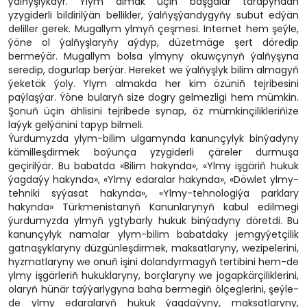
ýalňyşlykdyr. Ylym almak üçin başgalar tarapyndan
yzygiderli bildirilýän bellikler, ýalňyşýandygyňy subut edýän
deliller gerek. Mugallym ylmyň çeşmesi. Internet hem şeýle,
ýöne ol ýalňyşlaryňy aýdyp, düzetmäge şert döredip
bermeýär. Mugallym bolsa ylmyny okuwçynyň ýalňyşyna
seredip, dogurlap berýär. Hereket we ýalňyşlyk bilim almagyň
ýeketäk ýoly. Ylym almakda her kim özüniň tejribesini
paýlaşýar. Ýöne bularyň size dogry gelmezligi hem mümkin.
Şonuň üçin ählisini tejribede synap, öz mümkinçilikleriňize
laýyk gelýänini tapyp bilmeli.
Ýurdumyzda ylym-bilim ulgamynda kanunçylyk binýadyny
kämilleşdirmek boýunça yzygiderli çäreler durmuşa
geçirilýär. Bu babatda «Bilim hakynda», «Ylmy işgäriň hukuk
ýagdaýy hakynda», «Ylmy edaralar hakynda», «Döwlet ylmy-
tehniki syýasat hakynda», «Ylmy-tehnologiýa parklary
hakynda» Türkmenistanyň Kanunlarynyň kabul edilmegi
ýurdumyzda ylmyň ygtybarly hukuk binýadyny döretdi. Bu
kanunçylyk namalar ylym-bilim babatdaky jemgyýetçilik
gatnaşyklaryny düzgünleşdirmek, maksatlaryny, wezipelerini,
hyzmatlaryny we onuň işini dolandyrmagyň tertibini hem-de
ylmy işgärleriň hukuklaryny, borçlaryny we jogapkärçiliklerini,
olaryň hünär taýýarlygyna baha bermegiň ölçeglerini, şeýle-
de ylmy edaralaryň hukuk ýagdaýyny, maksatlaryny,