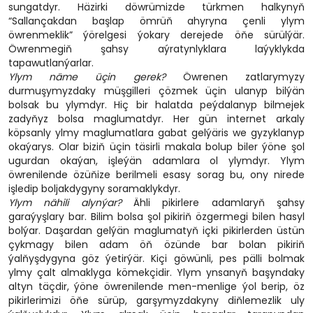
sungatdyr. Häzirki döwrümizde türkmen halkynyň
“Sallançakdan başlap ömrüň ahyryna çenli ylym
öwrenmeklik” ýörelgesi ýokary derejede öňe sürülýär.
Öwrenmegiň şahsy aýratynlyklara laýyklykda
tapawutlanýarlar.
Ylym näme üçin gerek?
Öwrenen zatlarymyzy
durmuşymyzdaky müşgilleri çözmek üçin ulanyp bilýän
bolsak bu ylymdyr. Hiç bir halatda peýdalanyp bilmejek
zadyňyz bolsa maglumatdyr. Her gün internet arkaly
köpsanly ylmy maglumatlara gabat gelýäris we gyzyklanyp
okaýarys. Olar biziň üçin täsirli makala bolup biler ýöne şol
ugurdan okaýan, işleýän adamlara ol ylymdyr. Ylym
öwrenilende özüňize berilmeli esasy sorag bu, ony nirede
işledip boljakdygyny soramaklykdyr.
Ylym nähili alynýar?
Ähli pikirlere adamlaryň şahsy
garaýyşlary bar. Bilim bolsa şol pikiriň özgermegi bilen hasyl
bolýar. Daşardan gelýän maglumatyň içki pikirlerden üstün
çykmagy bilen adam öň özünde bar bolan pikiriň
ýalňyşdygyna göz ýetirýär. Kiçi göwünli, pes pälli bolmak
ylmy çalt almaklyga kömekçidir. Ylym ynsanyň başyndaky
altyn täçdir, ýöne öwrenilende men-menlige ýol berip, öz
pikirlerimizi öňe sürüp, garşymyzdakyny diňlemezlik uly