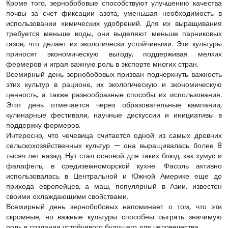
Кроме того, зернобобовые способствуют улучшению качества
почвы за счет фиксации азота, уменьшая необходимость в
использовании химических удобрений. Для их выращивания
требуется меньше воды, они выделяют меньше парниковых
газов, что делает их экологически устойчивыми. Эти культуры
приносят экономическую выгоду, поддерживая мелких
фермеров и играя важную роль в экспорте многих стран.
Всемирный день зернобобовых призван подчеркнуть важность
этих культур в рационе, их экологическую и экономическую
ценность, а также разнообразные способы их использования.
Этот день отмечается через образовательные кампании,
кулинарные фестивали, научные дискуссии и инициативы в
поддержку фермеров.
Интересно, что чечевица считается одной из самых древних
сельскохозяйственных культур — она выращивалась более 8
тысяч лет назад. Нут стал основой для таких блюд, как хумус и
фалафель, в средиземноморской кухне. Фасоль активно
использовалась в Центральной и Южной Америке еще до
прихода европейцев, а маш, популярный в Азии, известен
своими охлаждающими свойствами.
Всемирный день зернобобовых напоминает о том, что эти
скромные, но важные культуры способны сыграть значимую
роль в создании устойчивого будущего для человечества.