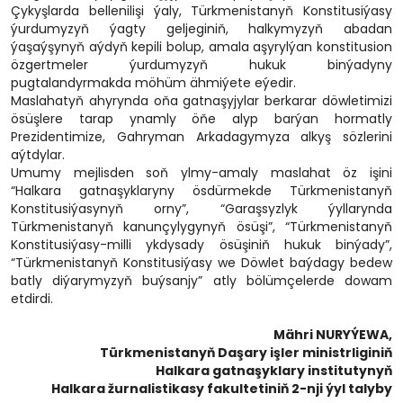
Çykyşlarda bellenilişi ýaly, Türkmenistanyň Konstitusiýasy
ýurdumyzyň ýagty geljeginiň, halkymyzyň abadan
ýaşaýşynyň aýdyň kepili bolup, amala aşyrylýan konstitusion
özgertmeler ýurdumyzyň hukuk binýadyny
pugtalandyrmakda möhüm ähmiýete eýedir.
Maslahatyň ahyrynda oňa gatnaşyjylar berkarar döwletimizi
ösüşlere tarap ynamly öňe alyp barýan hormatly
Prezidentimize, Gahryman Arkadagymyza alkyş sözlerini
aýtdylar.
Umumy mejlisden soň ylmy-amaly maslahat öz işini
“Halkara gatnaşyklaryny ösdürmekde Türkmenistanyň
Konstitusiýasynyň orny”, “Garaşsyzlyk ýyllarynda
Türkmenistanyň kanunçylygynyň ösüşi”, “Türkmenistanyň
Konstitusiýasy-milli ykdysady ösüşiniň hukuk binýady”,
“Türkmenistanyň Konstitusiýasy we Döwlet baýdagy bedew
batly diýarymyzyň buýsanjy” atly bölümçelerde dowam
etdirdi.
Mähri NURYÝEWA,
Türkmenistanyň Daşary işler ministrliginiň
Halkara gatnaşyklary institutynyň
Halkara žurnalistikasy fakultetiniň 2-nji ýyl talyby