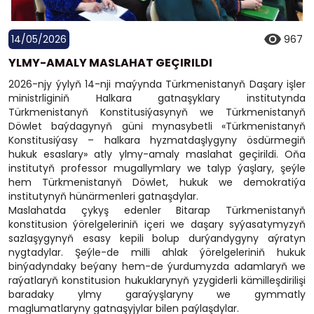
14/05/2026
967
YLMY-AMALY MASLAHAT GEÇIRILDI
2026-njy ýylyň 14-nji maýynda Türkmenistanyň Daşary işler
ministrliginiň Halkara gatnaşyklary institutynda
Türkmenistanyň Konstitusiýasynyň we Türkmenistanyň
Döwlet baýdagynyň güni mynasybetli «Türkmenistanyň
Konstitusiýasy – halkara hyzmatdaşlygyny ösdürmegiň
hukuk esaslary» atly ylmy-amaly maslahat geçirildi. Oňa
institutyň professor mugallymlary we talyp ýaşlary, şeýle
hem Türkmenistanyň Döwlet, hukuk we demokratiýa
institutynyň hünärmenleri gatnaşdylar.
Maslahatda çykyş edenler Bitarap Türkmenistanyň
konstitusion ýörelgeleriniň içeri we daşary syýasatymyzyň
sazlaşygynyň esasy kepili bolup durýandygyny aýratyn
nygtadylar. Şeýle-de milli ahlak ýörelgeleriniň hukuk
binýadyndaky beýany hem-de ýurdumyzda adamlaryň we
raýatlaryň konstitusion hukuklarynyň yzygiderli kämilleşdirilişi
baradaky ylmy garaýyşlaryny we gymmatly
maglumatlaryny gatnaşyjylar bilen paýlaşdylar.