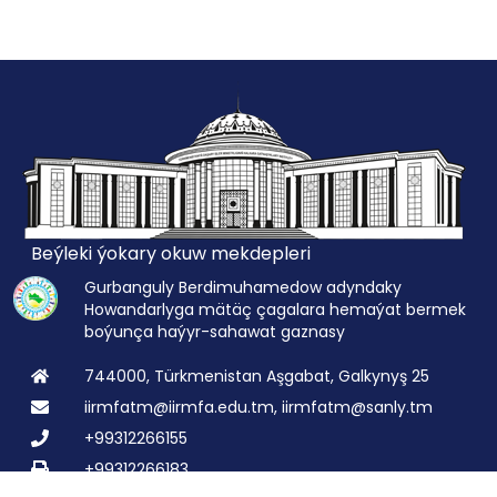
Beýleki ýokary okuw mekdepleri
Gurbanguly Berdimuhamedow adyndaky
Howandarlyga mätäç çagalara hemaýat bermek
boýunça haýyr-sahawat gaznasy
744000, Türkmenistan Aşgabat, Galkynyş 25
iirmfatm@iirmfa.edu.tm, iirmfatm@sanly.tm
+99312266155
+99312266183