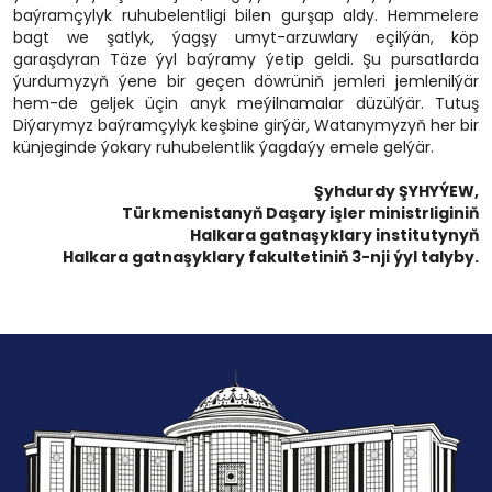
baýramçylyk ruhubelentligi bilen gurşap aldy. Hemmelere
bagt we şatlyk, ýagşy umyt-arzuwlary eçilýän, köp
garaşdyran Täze ýyl baýramy ýetip geldi. Şu pursatlarda
ýurdumyzyň ýene bir geçen döwrüniň jemleri jemlenilýär
hem-de geljek üçin anyk meýilnamalar düzülýär. Tutuş
Diýarymyz baýramçylyk keşbine girýär, Watanymyzyň her bir
künjeginde ýokary ruhubelentlik ýagdaýy emele gelýär.
Şyhdurdy ŞYHYÝEW,
Türkmenistanyň Daşary işler ministrliginiň
Halkara gatnaşyklary institutynyň
Halkara gatnaşyklary fakultetiniň 3-nji ýyl talyby.