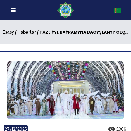
/
/ TÄZE ÝYL BAÝRAMYNA BAGYŞLANYP GEÇIRILEN DABARA
Esasy
Habarlar
27/12/2025
2366