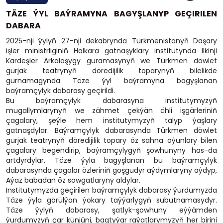
TÄZE ÝYL BAÝRAMYNA BAGYŞLANYP GEÇIRILEN
DABARA
2025-nji ýylyň 27-nji dekabrynda Türkmenistanyň Daşary
işler ministrliginiň Halkara gatnaşyklary institutynda Ilkinji
Kärdeşler Arkalaşygy guramasynyň we Türkmen döwlet
gurjak teatrynyň döredijilik toparynyň bilelikde
gurnamagynda Täze ýyl baýramyna bagyşlanan
baýramçylyk dabarasy geçirildi.
Bu baýramçylyk dabarasyna institutymyzyň
mugallymlarynyň we zähmet çekýän ähli işgärleriniň
çagalary, şeýle hem institutymyzyň talyp ýaşlary
gatnaşdylar. Baýramçylyk dabarasynda Türkmen döwlet
gurjak teatrynyň döredijilik topary öz sahna oýunlary bilen
çagalary begendirip, baýramçylygyň şowhunyny has-da
artdyrdylar. Täze ýyla bagyşlanan bu baýramçylyk
dabarasynda çagalar özleriniň goşgudyr aýdymlaryny aýdyp,
Aýaz babadan öz sowgatlaryny aldylar.
Institutymyzda geçirilen baýramçylyk dabarasy ýurdumyzda
Täze ýyla görülýan ýokary taýýarlygyň subutnamasydyr.
Täze ýylyň dabarasy, şatlyk-şowhuny eýýämden
ýurdumyzyň çar künjüni, bagtyýar raýatlarymyzyň her birini