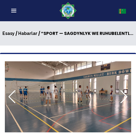
/
/ “SPORT — SAGDYNLYK WE RUHUBELENTLIK” ATLY SPORT ÝARYŞY GEÇIRILDI
Esasy
Habarlar