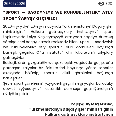
26/05/2026
823
“SPORT — SAGDYNLYK WE RUHUBELENTLIK” ATLY
SPORT ÝARYŞY GEÇIRILDI
2026-njy ýylyň 26-njy maýynda Türkmenistanyň Daşary işler
ministrliginiň Halkara gatnaşyklary institutynyň sport
toplumynda talyp ýaşlarymyzyň arasynda sagdyn durmuş
ýörelgelerini berjaý etmek maksady bilen “Sport — sagdynlyk
we ruhubelentlik” atly sportuň dürli görnüşleri boýunça
bäsleşik geçirildi. Oňa institutyň ähli fakultetiniň talyplary
gatnaşdylar.
Bäsleşik örän gyzgalaňly we çekeleşikli ýagdaýda geçip, oňa
gatnaşan talyplar öz fakultetleri boýunça ýörite toparlar
esasynda bölünip, sportuň dürli görnüşleri boýunça
bäsleşdiler.
Şeýle sport çäreleriniň yzygiderli geçirilmegi ýaşlar baradaky
döwlet syýasatynyň üstünlikli durmuşa geçirilýändiginiň
aýdyň kepilidir.
Rejepguly MAŞADOW,
Türkmenistanyň Daşary işler ministrliginiň
Halkara gatnaşyklary institutynyň