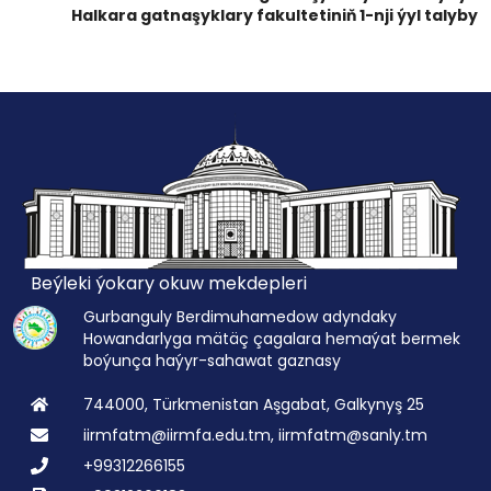
Halkara gatnaşyklary fakultetiniň 1-nji ýyl talyby
Beýleki ýokary okuw mekdepleri
Gurbanguly Berdimuhamedow adyndaky
Howandarlyga mätäç çagalara hemaýat bermek
boýunça haýyr-sahawat gaznasy
744000, Türkmenistan Aşgabat, Galkynyş 25
iirmfatm@iirmfa.edu.tm, iirmfatm@sanly.tm
+99312266155