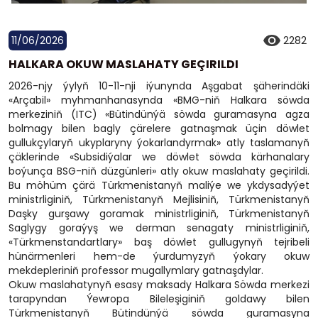
11/06/2026
2282
HALKARA OKUW MASLAHATY GEÇIRILDI
2026-njy ýylyň 10-11-nji iýunynda Aşgabat şäherindäki
«Arçabil» myhmanhanasynda «BMG-niň Halkara söwda
merkeziniň (ITC) «Bütindünýä söwda guramasyna agza
bolmagy bilen bagly çärelere gatnaşmak üçin döwlet
gullukçylaryň ukyplaryny ýokarlandyrmak» atly taslamanyň
çäklerinde «Subsidiýalar we döwlet söwda kärhanalary
boýunça BSG-niň düzgünleri» atly okuw maslahaty geçirildi.
Bu möhüm çärä Türkmenistanyň maliýe we ykdysadyýet
ministrliginiň, Türkmenistanyň Mejlisiniň, Türkmenistanyň
Daşky gurşawy goramak ministrliginiň, Türkmenistanyň
Saglygy goraýyş we derman senagaty ministrliginiň,
«Türkmenstandartlary» baş döwlet gullugynyň tejribeli
hünärmenleri hem-de ýurdumyzyň ýokary okuw
mekdepleriniň professor mugallymlary gatnaşdylar.
Okuw maslahatynyň esasy maksady Halkara Söwda merkezi
tarapyndan Ýewropa Bileleşiginiň goldawy bilen
Türkmenistanyň Bütindünýä söwda guramasyna