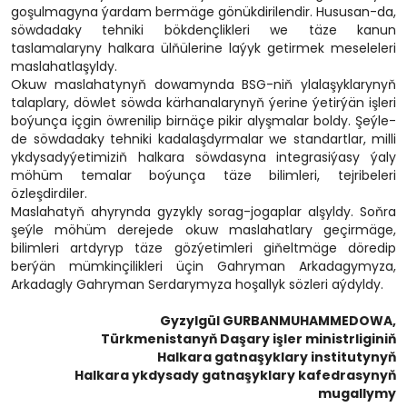
goşulmagyna ýardam bermäge gönükdirilendir. Hususan-da,
söwdadaky tehniki bökdençlikleri we täze kanun
taslamalaryny halkara ülňülerine laýyk getirmek meseleleri
maslahatlaşyldy.
Okuw maslahatynyň dowamynda BSG-niň ylalaşyklarynyň
talaplary, döwlet söwda kärhanalarynyň ýerine ýetirýän işleri
boýunça içgin öwrenilip birnäçe pikir alyşmalar boldy. Şeýle-
de söwdadaky tehniki kadalaşdyrmalar we standartlar, milli
ykdysadyýetimiziň halkara söwdasyna integrasiýasy ýaly
möhüm temalar boýunça täze bilimleri, tejribeleri
özleşdirdiler.
Maslahatyň ahyrynda gyzykly sorag-jogaplar alşyldy. Soňra
şeýle möhüm derejede okuw maslahatlary geçirmäge,
bilimleri artdyryp täze gözýetimleri giňeltmäge döredip
berýän mümkinçilikleri üçin Gahryman Arkadagymyza,
Arkadagly Gahryman Serdarymyza hoşallyk sözleri aýdyldy.
Gyzylgül GURBANMUHAMMEDOWA,
Türkmenistanyň Daşary işler ministrliginiň
Halkara gatnaşyklary institutynyň
Halkara ykdysady gatnaşyklary kafedrasynyň
mugallymy