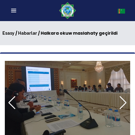
/
/ Halkara okuw maslahaty geçirildi
Esasy
Habarlar