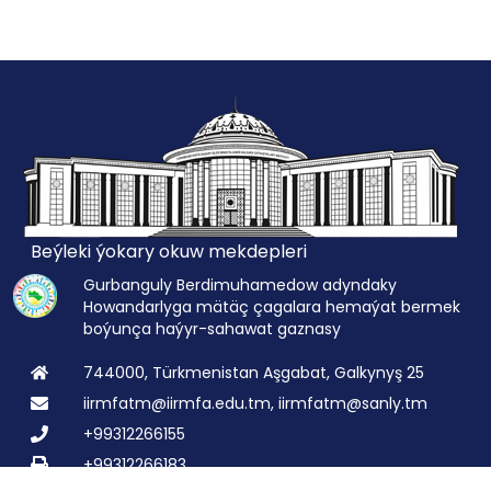
Beýleki ýokary okuw mekdepleri
Gurbanguly Berdimuhamedow adyndaky
Howandarlyga mätäç çagalara hemaýat bermek
boýunça haýyr-sahawat gaznasy
744000, Türkmenistan Aşgabat, Galkynyş 25
iirmfatm@iirmfa.edu.tm, iirmfatm@sanly.tm
+99312266155
+99312266183