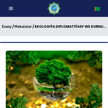
/
/ EKOLOGIÝA DIPLOMATIÝASY WE DURNUKLY GELJEK: 5-NJI IÝUN — DAŞKY GURŞAWY GORAMAGYŇ BÜTINDÜNÝÄ GÜNI
Esasy
Makalalar