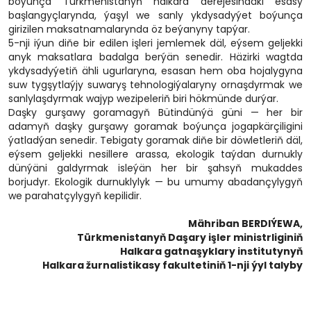
boýunça Türkmenistanyň halkara derejesindäki esasy
başlangyçlarynda, ýaşyl we sanly ykdysadyýet boýunça
girizilen maksatnamalarynda öz beýanyny tapýar.
5-nji iýun diňe bir edilen işleri jemlemek däl, eýsem geljekki
anyk maksatlara badalga berýän senedir. Häzirki wagtda
ykdysadyýetiň ähli ugurlaryna, esasan hem oba hojalygyna
suw tygşytlaýjy suwaryş tehnologiýalaryny ornaşdyrmak we
sanlylaşdyrmak wajyp wezipeleriň biri hökmünde durýar.
Daşky gurşawy goramagyň Bütindünýä güni — her bir
adamyň daşky gurşawy goramak boýunça jogapkärçiligini
ýatladýan senedir. Tebigaty goramak diňe bir döwletleriň däl,
eýsem geljekki nesillere arassa, ekologik taýdan durnukly
dünýäni galdyrmak isleýän her bir şahsyň mukaddes
borjudyr. Ekologik durnuklylyk — bu umumy abadançylygyň
we parahatçylygyň kepilidir.
Mähriban BERDIÝEWA,
Türkmenistanyň Daşary işler ministrliginiň
Halkara gatnaşyklary institutynyň
Halkara žurnalistikasy fakultetiniň 1-nji ýyl talyby