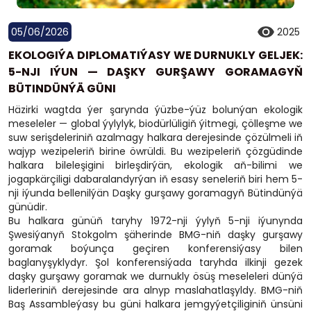
05/06/2026
2025
EKOLOGIÝA DIPLOMATIÝASY WE DURNUKLY GELJEK:
5-NJI IÝUN — DAŞKY GURŞAWY GORAMAGYŇ
BÜTINDÜNÝÄ GÜNI
Häzirki wagtda ýer şarynda ýüzbe-ýüz bolunýan ekologik
meseleler — global ýylylyk, biodürlüligiň ýitmegi, çölleşme we
suw serişdeleriniň azalmagy halkara derejesinde çözülmeli iň
wajyp wezipeleriň birine öwrüldi. Bu wezipeleriň çözgüdinde
halkara bileleşigini birleşdirýän, ekologik aň-bilimi we
jogapkärçiligi dabaralandyrýan iň esasy seneleriň biri hem 5-
nji iýunda bellenilýän Daşky gurşawy goramagyň Bütindünýä
günüdir.
Bu halkara günüň taryhy 1972-nji ýylyň 5-nji iýunynda
Şwesiýanyň Stokgolm şäherinde BMG-niň daşky gurşawy
goramak boýunça geçiren konferensiýasy bilen
baglanyşyklydyr. Şol konferensiýada taryhda ilkinji gezek
daşky gurşawy goramak we durnukly ösüş meseleleri dünýä
liderleriniň derejesinde ara alnyp maslahatlaşyldy. BMG-niň
Baş Assambleýasy bu güni halkara jemgyýetçiliginiň ünsüni