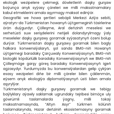
ekologik wezipelere çekmegi, döwletleriň daşky gurşaw
boýunça anyk syýasy çäreleri we milli maksatnamalary
kabul etmeklerini amala aşyrmagy maksat edinýär.
Geografiki we howa şertleri sebäpli Merkezi Aziýa sebiti,
aýratyn-da Türkmenistan howanyň üýtgemeginiň täsirlerine
örän duýgurdyr. Çölleşme, Aral deňziniň meselesi we
serhetüsti suw serişdelerini netijeli dolandyrylmagy ýaly
meseleler daşky gurşawy goramak syýasatynyň özeni bolup
durýar. Türkmenistan daşky gurşawy goramak bilen bagly
halkara konwensiýalaryň, şol sanda BMG-niň Howanyň
üýtgemegi baradaky Çarçuwaly Konwensiýasynyň, BMG-niň
biologiki köpdürlülik baradaky Konwensiýasynyň we BMG-niň
Çölleşmäge garşy göreş baradaky Konwensiýasynyň işjeň
agzasydyr. Ýurdumyzda bu konwensiýalardan gelip çykýan
esasy wezipeleri diňe bir milli çäreler bilen çäklenmän,
eýsem anyk ekologiýa diplomatiýasynyň üsti bilen amala
aşyrylýar.
Türkmenistanyň daşky gurşawy goramak we tebigy
baýlyklary aýawly saklamak ugrundaky tejribesi birnäçe uly
göwrümli taslamalarda ýagny, milli tokaý
maksatnamasynda, “Altyn Asyr” türkmen kölüniň
taslamalarynda, Hazar deňziniň ekosistemasyny goramak