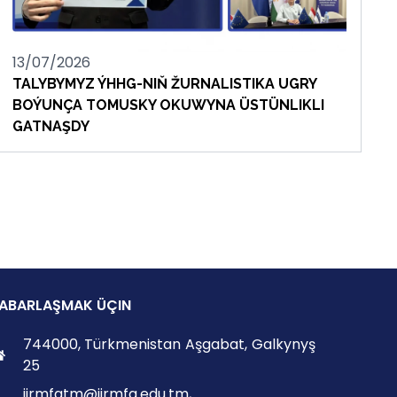
13/07/2026
TALYBYMYZ ÝHHG-NIŇ ŽURNALISTIKA UGRY
BOÝUNÇA TOMUSKY OKUWYNA ÜSTÜNLIKLI
GATNAŞDY
ABARLAŞMAK ÜÇIN
744000, Türkmenistan Aşgabat, Galkynyş
25
iirmfatm@iirmfa.edu.tm,