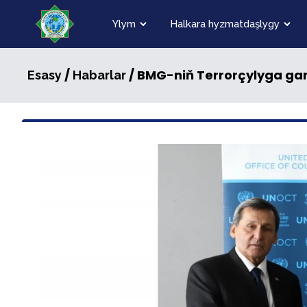
Ylym
Halkara hyzmatdaşlygy
/
/ BMG-niň Terrorçylyga gar
Esasy
Habarlar