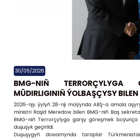
30/05/2026
BMG-NIŇ TERRORÇYLYGA
MÜDIRLIGINIŇ ÝOLBAŞÇYSY BILEN 
2026-njy ýylyň 28-nji maýynda ABŞ-a amala aşyry
ministri Raşid Meredow bilen BMG-niň Baş sekretar
BMG-niň Terrorçylyga garşy göreşmek boýunça m
duşuşyk geçirildi.
Duşuşygyň dowamynda taraplar Türkmenista