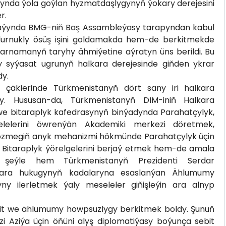
amynda ýola goýlan hyzmatdaşlygynyň ýokary derejesini
r.
maýynda BMG-niň Baş Assambleýasy tarapyndan kabul
durnukly ösüş işini goldamakda hem-de berkitmekde
rarnamanyň taryhy ähmiýetine aýratyn üns berildi. Bu
 syýasat ugrunyň halkara derejesinde giňden ykrar
dy.
 çäklerinde Türkmenistanyň dört sany iri halkara
dy. Hususan-da, Türkmenistanyň DIM-iniň Halkara
 we bitaraplyk kafedrasynyň binýadynda Parahatçylyk,
elelerini öwrenýän Akademiki merkezi döretmek,
 çözmegiň anyk mehanizmi hökmünde Parahatçylyk üçin
e Bitaraplyk ýörelgelerini berjaý etmek hem-de amala
 şeýle hem Türkmenistanyň Prezidenti Serdar
ara hukugynyň kadalaryna esaslanýan Ählumumy
ny ilerletmek ýaly meseleler giňişleýin ara alnyp
it we ählumumy howpsuzlygy berkitmek boldy. Şunuň
 Aziýa üçin öňüni alyş diplomatiýasy boýunça sebit