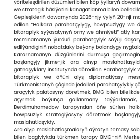
ýöriteleşdirilen düzümleri bilen köp ýyllaryň dow
we strategik häsiýetini kanagatlanma bilen belledile
Gepleşikleriň dowamynda 2026-njy ýylyň 20-nji 
edilen “Halkara parahatçylygy, howpsuzlygy we 
bitaraplyk syýasatynyň orny we ähmiýeti” atly ka
resminamanyň ýurduň parahatçylyk söýüji daşary
edilýändiginiň nobatdaky beýany bolandygy nygtal
Kararnamanyň düzgünlerini durmuşa geçirmegiň
başlangyjy jikme-jik ara alnyp maslahatlaşyl
gatnaşyklary institutynda döredilen Parahatçylyk
bitaraplyk we öňüni alyş diplomatiýasy mes
Türkmenistanyň çäginde jedelleri parahatçylykly
araçylyk palatasyny döretmek, BMG bilen bilelikd
aşyrmak boýunça gollanmany taýýarlamak,
Berdimuhamedow tarapyndan öňe sürlen halk
howpsuzlyk strategiýasyny döretmek başlangyjy
maslahatlaşyldy.
Ara alyp maslahatlaşmalaryň aýratyn temasy seb
bilen baglylykda türkmen tarapy BMG-niň Merkezi