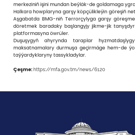
merkeziniň işini mundan beýläk-de goldamaga ygra
Halkara howplaryna garşy köpçülikleýin göreşiň net
Aşgabatda BMG-niň Terrorçylyga garşy göreşme
döretmek baradaky başlangyjy jikme-jik tanyşdyr
platformasyna öwrüler.
Duşuşygyň ahyrynda taraplar hyzmatdaşlygy
maksatnamalary durmuşa geçirmäge hem-de ýokar
taýýardyklaryny tassykladylar.
Çeşme:
https://mfa.gov.tm/news/6120