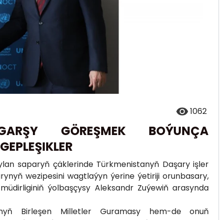
1062
 GARŞY GÖREŞMEK BOÝUNÇA
GEPLEŞIKLER
lan saparyň çäklerinde Türkmenistanyň Daşary işler
ynyň wezipesini wagtlaýyn ýerine ýetiriji orunbasary,
üdirliginiň ýolbaşçysy Aleksandr Zuýewiň arasynda
nyň Birleşen Milletler Guramasy hem-de onuň