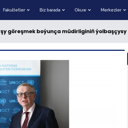
Fakultetler
Biz barada
Okuw
Merkezler
şy göreşmek boýunça müdirliginiň ýolbaşçysy b