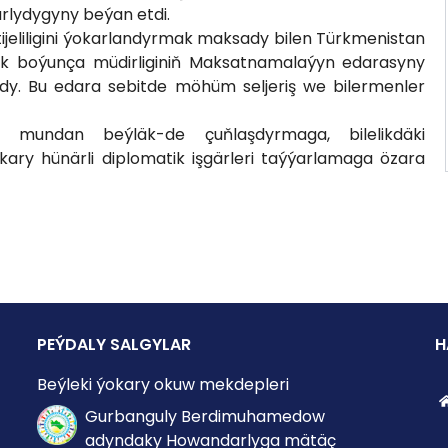
rlydygyny beýan etdi.
ijeliligini ýokarlandyrmak maksady bilen Türkmenistan
k boýunça müdirliginiň Maksatnamalaýyn edarasyny
dy. Bu edara sebitde möhüm seljeriş we bilermenler
 mundan beýläk-de çuňlaşdyrmaga, bilelikdäki
y hünärli diplomatik işgärleri taýýarlamaga özara
PEÝDALY SALGYLAR
H
Beýleki ýokary okuw mekdepleri
Gurbanguly Berdimuhamedow
adyndaky Howandarlyga mätäç