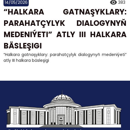
14/05/2026
383
“HALKARA GATNAŞYKLARY:
PARAHATÇYLYK DIALOGYNYŇ
MEDENIÝETI” ATLY III HALKARA
BÄSLEŞIGI
“Halkara gatnaşyklary: parahatçylyk dialogynyň medeniýeti”
atly III halkara bäsleşigi