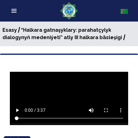
/
Esasy
“Halkara gatnaşyklary: parahatçylyk
/
dialogynyň medeniýeti” atly III halkara bäsleşigi