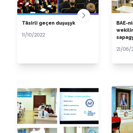
Täsirli geçen duşuşyk
BAE-ni
wekili
11/10/2022
sapag
21/06/