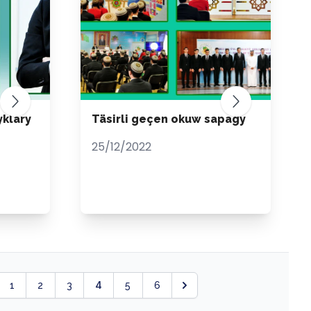
yklary
Täsirli geçen okuw sapagy
25/12/2022
4
1
2
3
5
6