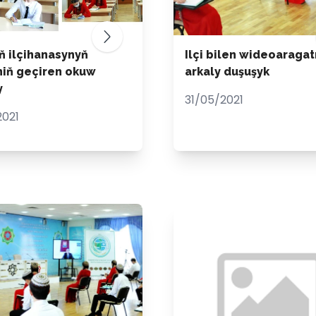
ň ilçihanasynyň
Ilçi bilen wideoaraga
niň geçiren okuw
arkaly duşuşyk
y
31/05/2021
2021