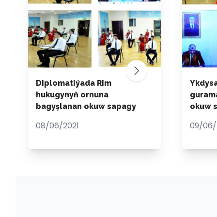
Diplomatiýada Rim
Ykdysa
hukugynyň ornuna
guram
bagyşlanan okuw sapagy
okuw 
08/06/2021
09/06/