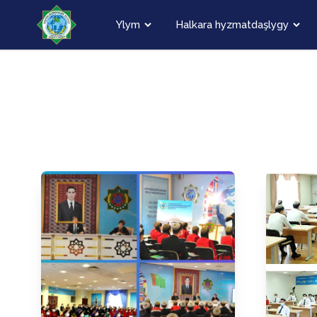
Ylym
Halkara hyzmatdaşlygy