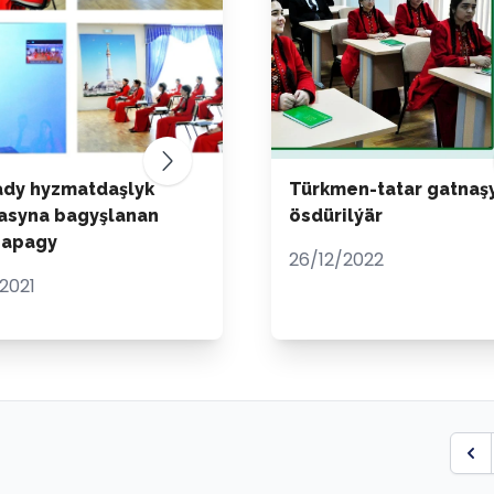
dy hyzmatdaşlyk
Türkmen-tatar gatnaş
asyna bagyşlanan
ösdürilýär
sapagy
26/12/2022
2021