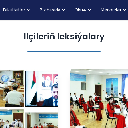
Fakultetler
Biz barada
Okuw
Merkezler
Ilçileriň leksiýalary