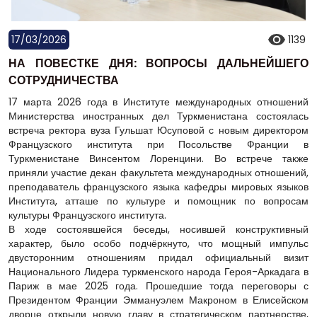
17/03/2026
1139
НА ПОВЕСТКЕ ДНЯ: ВОПРОСЫ ДАЛЬНЕЙШЕГО
СОТРУДНИЧЕСТВА
17 марта 2026 года в Институте международных отношений
Министерства иностранных дел Туркменистана состоялась
встреча ректора вуза Гульшат Юсуповой с новым директором
Французского института при Посольстве Франции в
Туркменистане Винсентом Лоренцини. Во встрече также
приняли участие декан факультета международных отношений,
преподаватель французского языка кафедры мировых языков
Института, атташе по культуре и помощник по вопросам
культуры Французского института.
В ходе состоявшейся беседы, носившей конструктивный
характер, было особо подчёркнуто, что мощный импульс
двусторонним отношениям придал официальный визит
Национального Лидера туркменского народа Героя-Аркадага в
Париж в мае 2025 года. Прошедшие тогда переговоры с
Президентом Франции Эммануэлем Макроном в Елисейском
дворце открыли новую главу в стратегическом партнерстве,