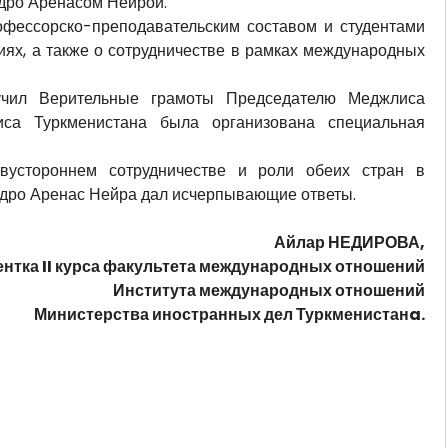
идро Аренасом Нейрой.
офессорско-преподавательским составом и студентами
иях, а также о сотрудничестве в рамках международных
учил Верительные грамоты Председателю Меджлиса
иса Туркменистана была организована специальная
вустороннем сотрудничестве и роли обеих стран в
идро Аренас Нейра дал исчерпывающие ответы.
Айлар НЕДИРОВА,
ентка II курса факультета международных отношений
Института международных отношений
Министерства иностранных дел Туркменистанa.