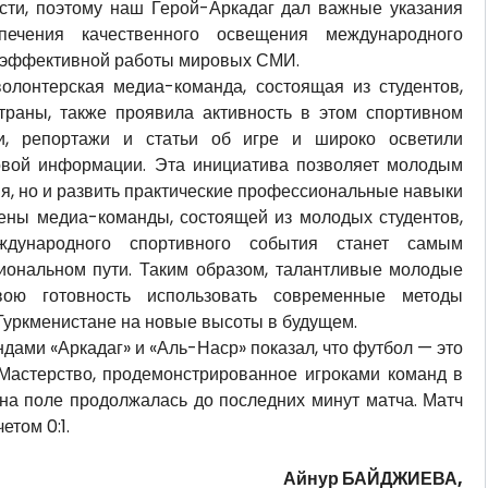
сти, поэтому наш Герой-Аркадаг дал важные указания
ечения качественного освещения международного
и эффективной работы мировых СМИ.
 волонтерская медиа-команда, состоящая из студентов,
траны, также проявила активность в этом спортивном
ти, репортажи и статьи об игре и широко осветили
совой информации. Эта инициатива позволяет молодым
ия, но и развить практические профессиональные навыки
ены медиа-команды, состоящей из молодых студентов,
ждународного спортивного события станет самым
ональном пути. Таким образом, талантливые молодые
ою готовность использовать современные методы
Туркменистане на новые высоты в будущем.
ами «Аркадаг» и «Аль-Наср» показал, что футбол — это
 Мастерство, продемонстрированное игроками команд в
 на поле продолжалась до последних минут матча. Матч
том 0:1.
Айнур БАЙДЖИЕВА,