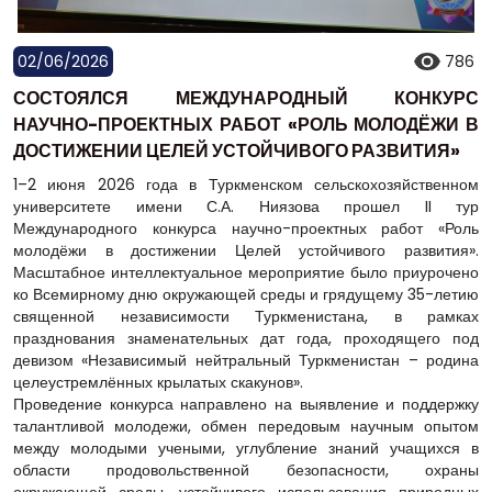
02/06/2026
786
СОСТОЯЛСЯ МЕЖДУНАРОДНЫЙ КОНКУРС
НАУЧНО-ПРОЕКТНЫХ РАБОТ «РОЛЬ МОЛОДЁЖИ В
ДОСТИЖЕНИИ ЦЕЛЕЙ УСТОЙЧИВОГО РАЗВИТИЯ»
1–2 июня 2026 года в Туркменском сельскохозяйственном
университете имени С.А. Ниязова прошел II тур
Международного конкурса научно-проектных работ «Роль
молодёжи в достижении Целей устойчивого развития».
Масштабное интеллектуальное мероприятие было приурочено
ко Всемирному дню окружающей среды и грядущему 35-летию
священной независимости Туркменистана, в рамках
празднования знаменательных дат года, проходящего под
девизом «Независимый нейтральный Туркменистан – родина
целеустремлённых крылатых скакунов».
Проведение конкурса направлено на выявление и поддержку
талантливой молодежи, обмен передовым научным опытом
между молодыми учеными, углубление знаний учащихся в
области продовольственной безопасности, охраны
окружающей среды, устойчивого использования природных