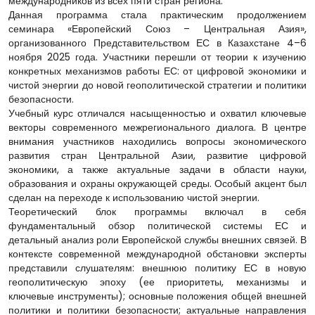
международников из всех пяти стран региона.
Данная программа стала практическим продолжением
семинара «Европейский Союз – Центральная Азия»,
организованного Представительством ЕС в Казахстане 4–6
ноября 2025 года. Участники перешли от теории к изучению
конкретных механизмов работы ЕС: от цифровой экономики и
чистой энергии до новой геополитической стратегии и политики
безопасности.
Учебный курс отличался насыщенностью и охватил ключевые
векторы современного межрегионального диалога. В центре
внимания участников находились вопросы экономического
развития стран Центральной Азии, развитие цифровой
экономики, а также актуальные задачи в области науки,
образования и охраны окружающей среды. Особый акцент был
сделан на переходе к использованию чистой энергии.
Теоретический блок программы включал в себя
фундаментальный обзор политической системы ЕС и
детальный анализ роли Европейской службы внешних связей. В
контексте современной международной обстановки эксперты
представили слушателям: внешнюю политику ЕС в новую
геополитическую эпоху (ее приоритеты, механизмы и
ключевые инструменты); основные положения общей внешней
политики и политики безопасности; актуальные направления