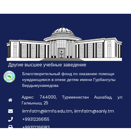
Другие высшее учебные заведение
Благотворительный фонд по оказанию помощи
нуждающимся в опеке детям имени Гурбангулы
Бердымухамедова
Адрес: 744000, Туркменистан Ашхабад, ул:
Галкыныш, 25
iirmfatm@iirmfa.edu.tm, iirmfatm@sanly.tm
+99312266155
+99312266183