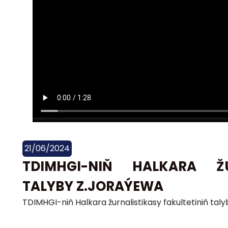
21/06/2024
TDIMHGI-NIŇ HALKARA ŽU
TALYBY Z.JORAÝEWA
TDIMHGI-niň Halkara žurnalistikasy fakultetiniň tal