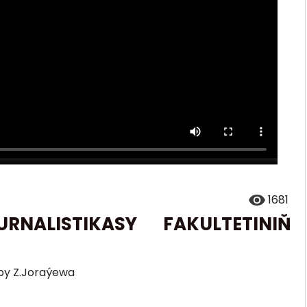
1681
RNALISTIKASY FAKULTETINIŇ
yby Z.Joraýewa