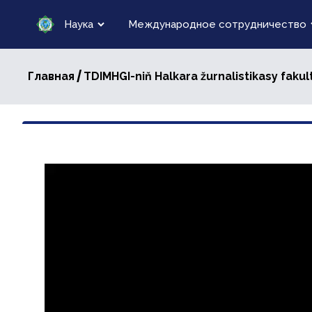
Наука
Международное сотрудничество
/
Главная
TDIMHGI-niň Halkara žurnalistikasy faku