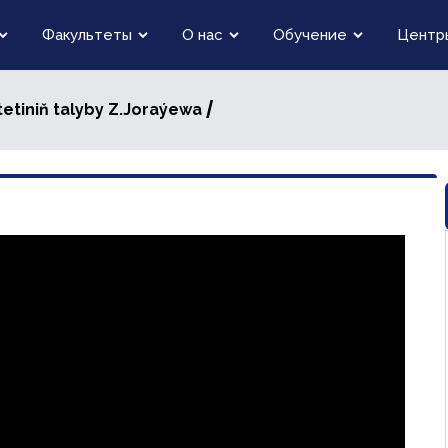
Факультеты
О нас
Обучение
Центр
/
ltetiniň talyby Z.Joraýewa