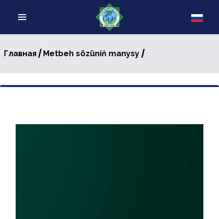
/
/
Главная
Metbeh sözüniň manysy