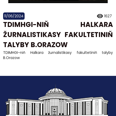
11/06/2024
1627
TDIMHGI-NIŇ HALKARA
ŽURNALISTIKASY FAKULTETINIŇ
TALYBY B.ORAZOW
TDIMHGI-niň Halkara žurnalistikasy fakultetiniň talyby
B.Orazow