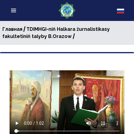
/
Главная
TDIMHGI-niň Halkara žurnalistikasy
/
fakultetiniň talyby B.Orazow