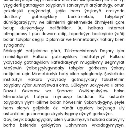
yzygiderli gatnaşýan talyplaryň sanlarynyň artýandygy, onuň
çekeleşikli geçýändigi, şeýle hem ýaşlaryň arasynda
dostlukly gatnaşyklary berkitmekde, talyplaryň
dünýägaraýşyny we bilimlerini giňeltmekde ähmiýetli çäre
bolup durýandygy bellärliklidir. Bu halkara internet
olimpiadasy 1 gün dowam edip, toparlaýyn bäsleşikde ýeňiji
bolan talyplar degişli Diplomlar we Minnetdarlyk hatlary bilen
sylaglandy.
Bäsleşigiň netijelerine görä, Türkmenistanyň Daşary işler
ministrliginiň Halkara gatnaşyklary institutynyň Halkara
ykdysady gatnaşyklary kafedrasynyň mugallymy Begmyrat
Ataýewiň ýolbaşçylygyndaky talyplar görkezen ýokary
netijeleri üçin Minnetdarlyk haty bilen sylaglandy. Şeýlelikde,
institutyň Halkara ykdysady gatnaşyklary fakultetiniň
talyplary Aýlar Jumaýewa II orna, Gülaýym Bakyýewa III orna,
Dawut Gezerow we Şanazar Öwliýagulyýew bolsa
Minnetdarlyk hatyna mynasyp boldular. Bu üstünlik
talyplaryň ylym-bilime bolan höwesiniň ýokarydygyny, şeýle
hem olaryň geljekde öz hünär ugurlary boýunça uly
üstünlikleri gazanmaga ukyplydygyny aýdyň görkezýär.
Goý, beýik başlangyçlary bilen ýurdumyzyň halkara abraýyny
barha belende galdyrýan Gahryman Arkadagymyzyň,