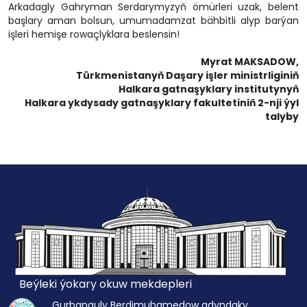
Arkadagly Gahryman Serdarymyzyň ömürleri uzak, belent
başlary aman bolsun, umumadamzat bähbitli alyp barýan
işleri hemişe rowaçlyklara beslensin!
Myrat MAKSADOW,
Türkmenistanyň Daşary işler ministrliginiň
Halkara gatnaşyklary institutynyň
Halkara ykdysady gatnaşyklary fakultetiniň 2-nji ýyl
talyby
Beýleki ýokary okuw mekdepleri
Gurbanguly Berdimuhamedow adyndaky