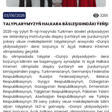
03/06/2026
3255
TALYPLARYMYZYŇ HALKARA BÄSLEŞIGINDÄKI ÝEŇŞI
2026-njy ýylyň 15-nji maýynda Türkmen döwlet ykdysadyýet
we dolandyryş institutynda daşary ýurtlaryň we ýurdumyzyň
ýokary okuw mekdepleriniň talyplarynyň arasynda ‹‹Dünýä
ykdysadyýeti›› dersi boýunça IV Açyk Halkara Internet
olimpiadasy geçirildi.
Bu olimpiadada talyplar ‹‹Dünýä ykdysadyýeti›› dersi
boýunça bilimini we başarnygyny synadylar. IV Açyk Halkara
Internet olimpiada daşary ýurtlaryň we ýurdumyzyň
birnäçesinden ýagny, Türkmenistanyň, Germaniýa Federatiw
Respublikasynyň, Russiýa Federasiýasynyň, Belarus
Respublikasynyň, Gyrgyz Respublikasynyň, Özbegistan
Respublikasynyň, Gazagystan Respublikasynyň, Ermenistan
Respublikasynyň, Täjigistan Respublikasynyň, Päkistan Yslam
Respublikasynyň, Azerbaýjan Respublikasynyň we Türkiýe
Respublikasynyň 39 sany ýokary okuw mekdeplerinde bilim
alýan talyplaryň 142-si gatnaşdy. ‹‹Dünýä ykdysadyýeti››
dersi boýunça Açyk halkara internet olimpiadasyna her ýyl