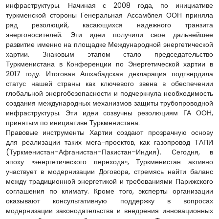
инфраструктуры. Начиная с 2008 года, по инициативе
туркменской стороны Генеральная Ассамблея ООН приняла
ряд резолюций, касающихся надежного транзита
энергоносителей. Эти идеи получили свое дальнейшее
развитие именно на площадке Международной энергетической
хартии. Знаковым этапом стало председательство
Туркменистана в Конференции по Энергетической хартии в
2017 году. Итоговая Ашхабадская декларация подтвердила
статус нашей страны как ключевого звена в обеспечении
глобальной энергобезопасности и подчеркнула необходимость
создания международных механизмов защиты трубопроводной
инфраструктуры. Эти идеи созвучны резолюциям ГА ООН,
принятым по инициативе Туркменистана.
Правовые инструменты Хартии создают прозрачную основу
для реализации таких мега-проектов, как газопровод ТАПИ
(Туркменистан–Афганистан–Пакистан–Индия). Сегодня, в
эпоху «энергетического перехода», Туркменистан активно
участвует в модернизации Договора, стремясь найти баланс
между традиционной энергетикой и требованиями Парижского
соглашения по климату. Кроме того, эксперты организации
оказывают консультативную поддержку в вопросах
модернизации законодательства и внедрения инновационных