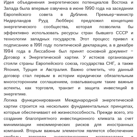
Идея объединения энергетических потенциалов Востока и
Запада была впервые озвучена в июне 1990 года на заседании
Европейского совета в Дублине. Премьер-министр
Нидерландов Рууд Любберс предложил концепцию
энергетического сообщества, которая позволила бы
эффективно использовать ресурсы стран бывшего СССР и
технологии западных государств. Этот процесс привел к
подписанию в 1991 году политической декларации, а в декабре
1994 года в Лиссабоне был принят основной документ –
Договор к Энергетической хартии. У истоков организации
стояли страны Европейского союза, государства СНГ, а также
Япония, Турция и Австралия. Важно отметить, что данный
договор стал первым в истории юридически обязательным
многосторонним соглашением, охватывающим такие важные
аспекты, как торговля, транзит и защита инвестиций в
энергетике.
Логика функционирования Международной энергетической
хартии строится на нескольких фундаментальных принципах,
которые обеспечивают её жизнеспособность. Прежде всего, это
создание благоприятного инвестиционного климата за счет
минимизации некоммерческих рисков для иностранных
компаний. Вторым важным элементом является обеспечение
свободы торговли энергетическими материалами и