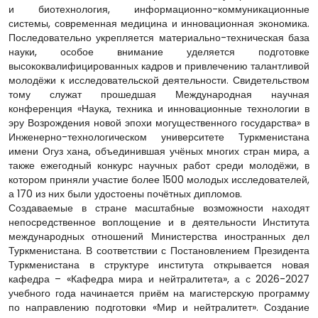
и биотехнология, информационно-коммуникационные
системы, современная медицина и инновационная экономика.
Последовательно укрепляется материально-техническая база
науки, особое внимание уделяется подготовке
высококвалифицированных кад­ров и привлечению талантливой
молодёжи к исследовательской деятельности. Свидетельством
тому служат прошедшая Международная научная
конференция «Наука, техника и инновационные технологии в
эру Возрождения новой эпохи могущественного государства» в
Инженерно-технологическом университете Туркменистана
имени Огуз хана, объединившая учёных многих стран мира, а
также ежегодный конкурс научных работ среди молодёжи, в
котором приняли участие более 1500 молодых исследователей,
а 170 из них были удостоены почётных дипломов.
Создаваемые в стране масштабные возможности находят
непосредственное воплощение и в деятельности Института
международных отношений Министерства иностранных дел
Туркменистана. В соответствии с Постановлением Президента
Туркменистана в структуре института открывается новая
кафедра – «Кафедра мира и нейтралитета», а с 2026-2027
учебного года начинается приём на магистерскую программу
по направлению подготовки «Мир и нейтралитет». Создание