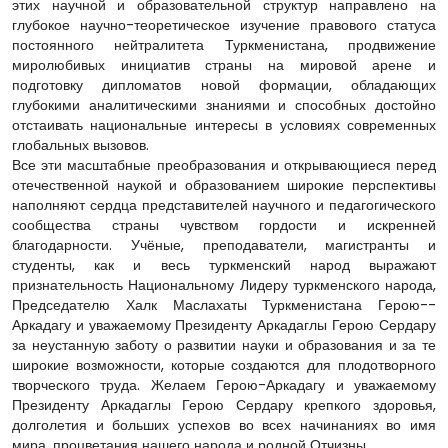
этих научной и образовательной структур направлено на
глубокое научно-теоретическое изучение правового статуса
постоянного нейтралитета Туркменистана, продвижение
миролюбивых инициатив страны на мировой арене и
подготовку дипломатов новой формации, обладающих
глубокими аналитическими знаниями и способных достойно
отстаивать национальные интересы в условиях современных
глобальных вызовов.
Все эти масштабные преобразования и открывающиеся перед
отечественной наукой и образованием широкие перспективы
наполняют сердца представителей научного и педагогического
сообщества страны чувством гордости и искренней
благодарности. Учёные, преподаватели, магистранты и
студенты, как и весь туркменский народ выражают
признательность Национальному Лидеру туркменского народа,
Председателю Халк Маслахаты Туркменистана Герою-­
Аркадагу и уважаемому Президенту ­Аркадаглы Герою Сердару
за неустанную заботу о развитии науки и образования и за те
широкие возможности, которые создаются для плодотворного
творческого труда. Желаем Герою-­Аркадагу и уважаемому
Президенту ­Аркадаглы Герою Сердару крепкого здоровья,
долголетия и больших успехов во всех начинаниях во имя
мира, процветания нашего народа и родной Отчизны.