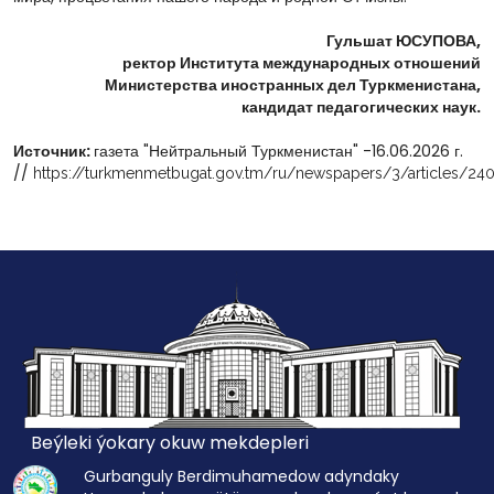
Гульшат ЮСУПОВА,
ректор Института международных отношений
Министерства иностранных дел Туркменистана,
кандидат педагогических наук.
Источник:
газета "Нейтральный Туркменистан" -16.06.2026 г.
//
https://turkmenmetbugat.gov.tm/ru/newspapers/3/articles/24
Beýleki ýokary okuw mekdepleri
Gurbanguly Berdimuhamedow adyndaky