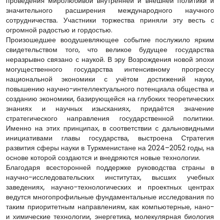
проведения миролюбивой внутренней и внешней политики и
значительного расширения международного научного
сотрудничества. Участники торжества приняли эту весть с
огромной радостью и гордостью.
Произошедшее воодушевляющее событие послужило ярким
свидетельством того, что великое будущее государства
неразрывно связано с наукой. В эру Возрождения новой эпохи
могущественного государства интенсивному прогрессу
национальной экономики с учётом достижений науки,
повышению научно-интеллектуального потенциала общества и
созданию экономики, базирующейся на глубоких теоретических
знаниях и научных изысканиях, придаётся значение
стратегического направления государственной политики.
Именно на этих принципах, в соответствии с дальновидными
инициативами главы государства, выстроена Стратегия
развития сферы науки в Туркменистане на 2024–2052 годы, на
основе которой создаются и внедряются новые технологии.
Благодаря всесторонней поддержке руководства страны в
научно-исследовательских институтах, высших учебных
заведениях, научно-технологических и проектных центрах
ведутся многопрофильные фундаментальные исследования по
таким приоритетным направлениям, как компьютерные, нано-
и химические технологии, энергетика, молекулярная биология