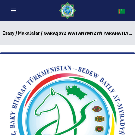
/
/ GARAŞSYZ WATANYMYZYŇ PARAHATLYK MUKAMY ÝER ÝÜZÜNE ÝAŇ SALÝAR
Esasy
Makalalar