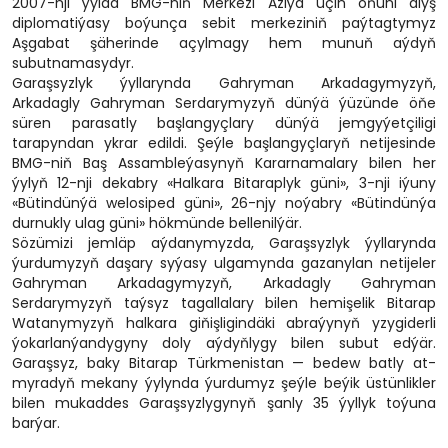
2007-nji ýylda BMG-niň Merkezi Aziýa üçin öňüni alyş
diplomatiýasy boýunça sebit merkeziniň paýtagtymyz
Aşgabat şäherinde açylmagy hem munuň aýdyň
subutnamasydyr.
Garaşsyzlyk ýyllarynda Gahryman Arkadagymyzyň,
Arkadagly Gahryman Serdarymyzyň dünýä ýüzünde öňe
süren parasatly başlangyçlary dünýä jemgyýetçiligi
tarapyndan ykrar edildi. Şeýle başlangyçlaryň netijesinde
BMG-niň Baş Assambleýasynyň Kararnamalary bilen her
ýylyň 12-nji dekabry «Halkara Bitaraplyk güni», 3-nji iýuny
«Bütindünýä welosiped güni», 26-njy noýabry «Bütindünýa
durnukly ulag güni» hökmünde bellenilýär.
Sözümizi jemläp aýdanymyzda, Garaşsyzlyk ýyllarynda
ýurdumyzyň daşary syýasy ulgamynda gazanylan netijeler
Gahryman Arkadagymyzyň, Arkadagly Gahryman
Serdarymyzyň taýsyz tagallalary bilen hemişelik Bitarap
Watanymyzyň halkara giňişligindäki abraýynyň yzygiderli
ýokarlanýandygyny doly aýdyňlygy bilen subut edýär.
Garaşsyz, baky Bitarap Türkmenistan — bedew batly at-
myradyň mekany ýylynda ýurdumyz şeýle beýik üstünlikler
bilen mukaddes Garaşsyzlygynyň şanly 35 ýyllyk toýuna
barýar.