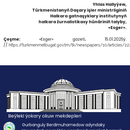
Yhlas Hallyýew,
Türkmenistanyň Daşary işler ministrliginiň
Halkara gatnaşyklary institutynyň
halkara žurnalistikasy hünäriniň talyby,
«Esger».
Çeşme:
«Esger» gazeti, 15.01.2025ý.
//
https://turkmenmetbugat.gov.tm/tk/newspapers/10/articles/2
Beýleki ýokary okuw mekdepleri
Gurbanguly Berdimuhamedow adyndaky