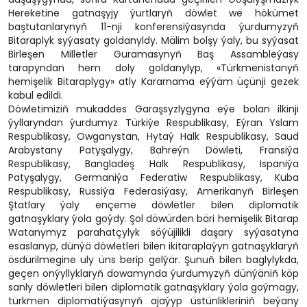
Hereketine gatnaşyjy ýurtlaryň döwlet we hökümet
baştutanlarynyň 11-nji konferensiýasynda ýurdumyzyň
Bitaraplyk syýasaty goldanyldy. Mälim bolşy ýaly, bu syýasat
Birleşen Milletler Guramasynyň Baş Assambleýasy
tarapyndan hem doly goldanylyp, «Türkmenistanyň
hemişelik Bitaraplygy» atly Kararnama eýýäm üçünji gezek
kabul edildi.
Döwletimiziň mukaddes Garaşsyzlygyna eýe bolan ilkinji
ýyllaryndan ýurdumyz Türkiýe Respublikasy, Eýran Yslam
Respublikasy, Owganystan, Hytaý Halk Respublikasy, Saud
Arabystany Patyşalygy, Bahreýn Döwleti, Fransiýa
Respublikasy, Bangladeş Halk Respublikasy, Ispaniýa
Patyşalygy, Germaniýa Federatiw Respublikasy, Kuba
Respublikasy, Russiýa Federasiýasy, Amerikanyň Birleşen
Ştatlary ýaly ençeme döwletler bilen diplomatik
gatnaşyklary ýola goýdy. Şol döwürden bäri hemişelik Bitarap
Watanymyz parahatçylyk söýüjilikli daşary syýasatyna
esaslanyp, dünýä döwletleri bilen ikitaraplaýyn gatnaşyklaryň
ösdürilmegine uly üns berip gelýär. Şunuň bilen baglylykda,
geçen onýyllyklaryň dowamynda ýurdumyzyň dünýäniň köp
sanly döwletleri bilen diplomatik gatnaşyklary ýola goýmagy,
türkmen diplomatiýasynyň ajaýyp üstünlikleriniň beýany