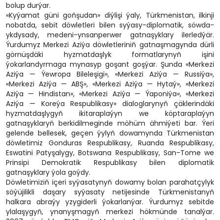
bolup durýar.
«Kyýamat güni goňşudan» diýlişi ýaly, Türkmenistan, ilkinji
nobatda, sebit döwletleri bilen syýasy-diplomatik, söwda-
ykdysady, medeni-ynsanperwer gatnaşyklary ilerledýär.
Ýurdumyz Merkezi Aziýa döwletleriniň gatnaşmagynda dürli
görnüşdäki hyzmatdaşlyk formatlarynyň işini
ýokarlandyrmaga mynasyp goşant goşýar. Şunda «Merkezi
Aziýa — Ýewropa Bileleşigi», «Merkezi Aziýa — Russiýa»,
«Merkezi Aziýa — ABŞ», «Merkezi Aziýa — Hytaý», «Merkezi
Aziýa — Hindistan», «Merkezi Aziýa — Ýaponiýa», «Merkezi
Aziýa — Koreýa Respublikasy» dialoglarynyň çäklerindäki
hyzmatdaşlygyň ikitaraplaýyn we köptaraplaýyn
gatnaşyklaryň berkidilmeginde möhüm ähmiýeti bar. Ýeri
gelende bellesek, geçen ýylyň dowamynda Türkmenistan
döwletimiz Gonduras Respublikasy, Ruanda Respublikasy,
Eswatini Patyşalygy, Botswana Respublikasy, San-Tome we
Prinsipi Demokratik Respublikasy bilen diplomatik
gatnaşyklary ýola goýdy.
Döwletimiziň içeri syýasatynyň dowamy bolan parahatçylyk
söýüjilikli daşary syýasaty netijesinde Türkmenistanyň
halkara abraýy yzygiderli ýokarlanýar. Ýurdumyz sebitde
ylalaşygyň, ynanyşmagyň merkezi hökmünde tanalýar.