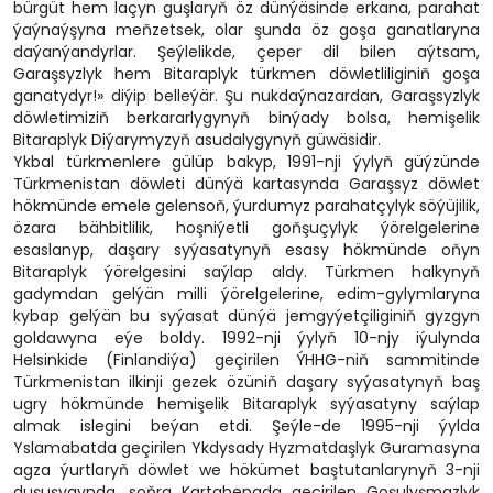
bürgüt hem laçyn guşlaryň öz dünýäsinde erkana, parahat
ýaýnaýşyna meňzetsek, olar şunda öz goşa ganatlaryna
daýanýandyrlar. Şeýlelikde, çeper dil bilen aýtsam,
Garaşsyzlyk hem Bitaraplyk türkmen döwletliliginiň goşa
ganatydyr!» diýip belleýär. Şu nukdaýnazardan, Garaşsyzlyk
döwletimiziň berkararlygynyň binýady bolsa, hemişelik
Bitaraplyk Diýarymyzyň asudalygynyň güwäsidir.
Ykbal türkmenlere gülüp bakyp, 1991-nji ýylyň güýzünde
Türkmenistan döwleti dünýä kartasynda Garaşsyz döwlet
hökmünde emele gelensoň, ýurdumyz parahatçylyk söýüjilik,
özara bähbitlilik, hoşniýetli goňşuçylyk ýörelgelerine
esaslanyp, daşary syýasatynyň esasy hökmünde oňyn
Bitaraplyk ýörelgesini saýlap aldy. Türkmen halkynyň
gadymdan gelýän milli ýörelgelerine, edim-gylymlaryna
kybap gelýän bu syýasat dünýä jemgyýetçiliginiň gyzgyn
goldawyna eýe boldy. 1992-nji ýylyň 10-njy iýulynda
Helsinkide (Finlandiýa) geçirilen ÝHHG-niň sammitinde
Türkmenistan ilkinji gezek özüniň daşary syýasatynyň baş
ugry hökmünde hemişelik Bitaraplyk syýasatyny saýlap
almak islegini beýan etdi. Şeýle-de 1995-nji ýylda
Yslamabatda geçirilen Ykdysady Hyzmatdaşlyk Guramasyna
agza ýurtlaryň döwlet we hökümet baştutanlarynyň 3-nji
duşuşygynda, soňra Kartahenada geçirilen Goşulyşmazlyk