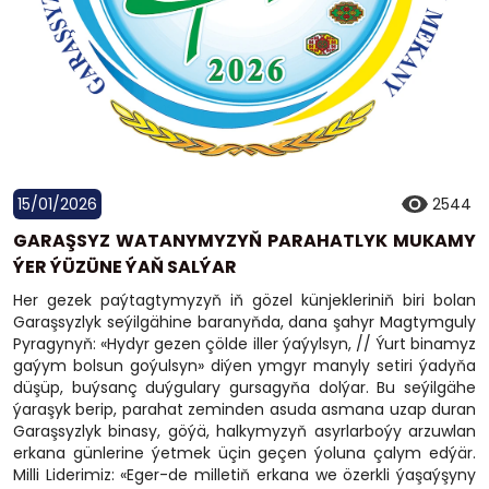
15/01/2026
2544
GARAŞSYZ WATANYMYZYŇ PARAHATLYK MUKAMY
ÝER ÝÜZÜNE ÝAŇ SALÝAR
Her gezek paýtagtymyzyň iň gözel künjekleriniň biri bolan
Garaşsyzlyk seýilgähine baranyňda, dana şahyr Magtymguly
Pyragynyň: «Hydyr gezen çölde iller ýaýylsyn, // Ýurt binamyz
gaýym bolsun goýulsyn» diýen ymgyr manyly setiri ýadyňa
düşüp, buýsanç duýgulary gursagyňa dolýar. Bu seýilgähe
ýaraşyk berip, parahat zeminden asuda asmana uzap duran
Garaşsyzlyk binasy, göýä, halkymyzyň asyrlarboýy arzuwlan
erkana günlerine ýetmek üçin geçen ýoluna çalym edýär.
Milli Liderimiz: «Eger-de milletiň erkana we özerkli ýaşaýşyny