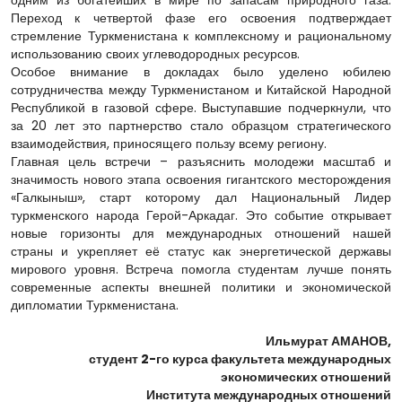
одним из богатейших в мире по запасам природного газа.
Переход к четвертой фазе его освоения подтверждает
стремление Туркменистана к комплексному и рациональному
использованию своих углеводородных ресурсов.
Особое внимание в докладах было уделено юбилею
сотрудничества между Туркменистаном и Китайской Народной
Республикой в газовой сфере. Выступавшие подчеркнули, что
за 20 лет это партнерство стало образцом стратегического
взаимодействия, приносящего пользу всему региону.
Главная цель встречи – разъяснить молодежи масштаб и
значимость нового этапа освоения гигантского месторождения
«Галкыныш», старт которому дал Национальный Лидер
туркменского народа Герой-Аркадаг. Это событие открывает
новые горизонты для международных отношений нашей
страны и укрепляет её статус как энергетической державы
мирового уровня. Встреча помогла студентам лучше понять
современные аспекты внешней политики и экономической
дипломатии Туркменистана.
Ильмурат АМАНОВ,
студент 2-го курса факультета международных
экономических отношений
Института международных отношений