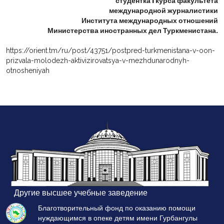
студентка I курса факультета
международной журналистики
Института международных отношений
Министерства иностранных дел Туркменистана.
https://orient.tm/ru/post/43751/postpred-turkmenistana-v-oon-
prizvala-molodezh-aktivizirovatsya-v-mezhdunarodnyh-
otnosheniyah
Другие высшее учебные заведение
Благотворительный фонд по оказанию помощи
нуждающимся в опеке детям имени Гурбангулы