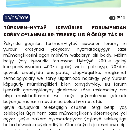
08/05/2026
1530
TÜRKMEN–HYTAÝ IŞEWÜRLER FORUMYNDAN
SOŇKY OÝLANMALAR: TELEKEÇILIGIŇ ÖSÜŞE TÄSIRI
Ýakynda geçirilen türkmen–hytaý işewürler forumy iki
ýurduň arasynda ykdysady hyzmatdaşlygyň täze
mümkinçiliklerini açan möhüm wakalaryň biri boldy. Mälim
bolşy ýaly işewürlik forumyna Hytaýyň 200-e golaý
kompaniýasyndan 400-e golaý wekil gatnaşyp, 70-den
gowrak diwarlykda energetika, ulag-logistika, maglumat
tehnologiýalary we sanly ulgam,oba hojalygy ýaly ýurduň
köpugurly mümkinçilikleri bilen tanyşdyryldy. Bu forum
işewürlik gatnaşyklaryny giňeltmek, täze taslamalary ara
alyp maslahatlaşmak we maýa goýumlaryny çekmek
boýunça möhüm meýdança bolup hyzmat etdi.
Şeýle duşuşyklar telekeçiligiň ösüşine itergi berip, ýaş
telekeçiler üçin hem täze mümkinçilikleriň döremegine ýol
açýar. Şeýle halkara hyzmatdaşlyklar ýaşlaryň telekeçilige
bolan höwesini güýçlendirýär. Olar dünýä tejribesini öwrenip,