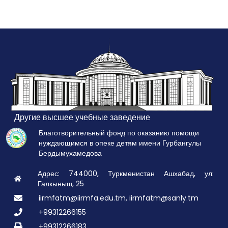
Другие высшее учебные заведение
Благотворительный фонд по оказанию помощи
нуждающимся в опеке детям имени Гурбангулы
Бердымухамедова
Адрес: 744000, Туркменистан Ашхабад, ул:
Галкыныш, 25
iirmfatm@iirmfa.edu.tm, iirmfatm@sanly.tm
+99312266155
+99312266183