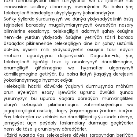
täze tehnologiýalar bilen tanyşýarlar we öz işlerinde has
innowasion usullary ulanmagy öwrenýärler. Bu bolsa ýaş
telekeçileriň bäsdeşlige ukyplylygyny ýokarlandyrýar.
Soňky ýyllarda ýurdumyzyň we dünýä ykdysadyýetiniň ösüş
tejribeleri baradaky mugallymlarymyzyň öwredýän nazary
bilimlerine esaslanyp, telekeçiligiň adamyň şahsy ösüşine
hem-de ýurduň ykdysady ösüşine ýetirýän täsiri barada
özbaşdak pikirleneňde telekeçiligyň diňe bir şahsy üstünlik
däl-de, eýsem milli ykdysadyýetiň ösüşine täsir edýän
möhüm ugurdygyna düşünýärsiň. Dogrudan-da, ýaş
telekeçileriň işjeňligi täze iş orunlarynyň döredilmegine,
önümçiligiň giňelmegine we hyzmatlar ulgamynyň
kämilleşmegine getirýär. Bu bolsa ilatyň ýaşaýyş derejesini
ýokarlandyrmaga hyzmat edýär.
Telekeçilik häzirki döwürde ýaşlaryň durmuşynda möhüm
orun eýeleýän esasy işewürlik ugruna öwrüldi. Şunda
ýurumyzyň bu ugurda ýaşlara döredýän mümkinçilikleri
olaryň özbaşdak pikirlenmegini, zähmetsöýerligini we
jogapkärçiligini ösdürip, dogry ýaşamagyna ýardam berýär.
Ýaş telekeçiler öz zehinini we döredijiligini iş ýüzünde ulanyp,
jemgyýet üçin peýdaly taslamalary durmuşa geçirýärler
hem-de täze iş orunlaryny döredýärler.
Häzirki wagtda ýaş telekeçilere döwlet tarapyndan berilýän