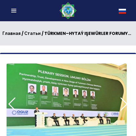
/
/ TÜRKMEN–HYTAÝ IŞEWÜRLER FORUMYNDAN SOŇKY OÝLANMALAR: TELEKEÇILIGIŇ ÖSÜŞE TÄSIRI
Главная
Статьи