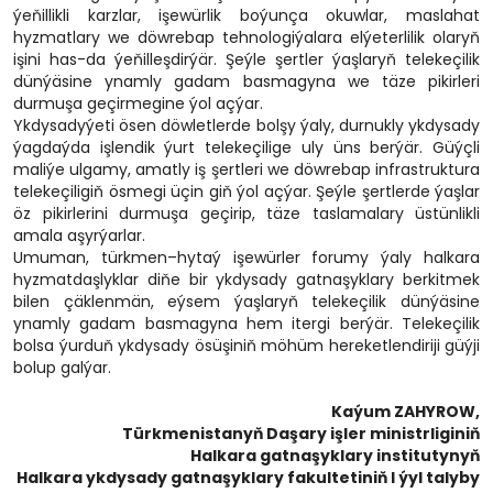
ýeňillikli karzlar, işewürlik boýunça okuwlar, maslahat
hyzmatlary we döwrebap tehnologiýalara elýeterlilik olaryň
işini has-da ýeňilleşdirýär. Şeýle şertler ýaşlaryň telekeçilik
dünýäsine ynamly gadam basmagyna we täze pikirleri
durmuşa geçirmegine ýol açýar.
Ykdysadyýeti ösen döwletlerde bolşy ýaly, durnukly ykdysady
ýagdaýda işlendik ýurt telekeçilige uly üns berýär. Güýçli
maliýe ulgamy, amatly iş şertleri we döwrebap infrastruktura
telekeçiligiň ösmegi üçin giň ýol açýar. Şeýle şertlerde ýaşlar
öz pikirlerini durmuşa geçirip, täze taslamalary üstünlikli
amala aşyrýarlar.
Umuman, türkmen–hytaý işewürler forumy ýaly halkara
hyzmatdaşlyklar diňe bir ykdysady gatnaşyklary berkitmek
bilen çäklenmän, eýsem ýaşlaryň telekeçilik dünýäsine
ynamly gadam basmagyna hem itergi berýär. Telekeçilik
bolsa ýurduň ykdysady ösüşiniň möhüm hereketlendiriji güýji
bolup galýar.
Kaýum ZAHYROW,
Türkmenistanyň Daşary işler ministrliginiň
Halkara gatnaşyklary institutynyň
Halkara ykdysady gatnaşyklary fakultetiniň I ýyl talyby