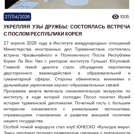
27/04/2026
1005
УКРЕПЛЯЯ УЗЫ ДРУЖБЫ: СОСТОЯЛАСЬ ВСТРЕЧА
С ПОСЛОМ РЕСПУБЛИКИ КОРЕЯ
27 апреля 2026 года в Институте международных отношений
Министерства иностранных дел Туркменистана состоялась
встреча Чрезвычайного и Полномочного Посла Республики
Кореи Ли Вон Чжэ с ректором института Гульшат Юсуповой.
Главной темой диалога стало обсуждение перспектив
двустороннего взаимодействия в образовательной и
гуманитарной сферах. Стороны обменялись мнениями о
дальнейшем укреплении научно-образовательных связей.
Программа визита включала ознакомительную экскурсию по
институту, в ходе которой господин Посол посетил Музей
истории туркменской дипломатии. Почетный гость с большим
интересом ознакомился с уникальными экспонатами,
отражающими становление и развитие внешней политики
нашего государства.
Особой точкой маршрута стал клуб ЮНЕСКО «Культура мира».
Здесь дипломат получил развернутые сведения о деятельности