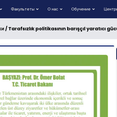
Факультеты
О нас
Обучение
Центр
/ Tarafsızlık politikasının barışçıl yaratıcı güc
ки