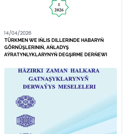
14/04/2026
TÜRKMEN WE IŇLIS DILLERINDE HABARYŇ
GÖRNÜŞLERINIŇ, AŇLADYŞ
AÝRATYNLYKLARYNYŇ DEGŞIRME DERŇEWI