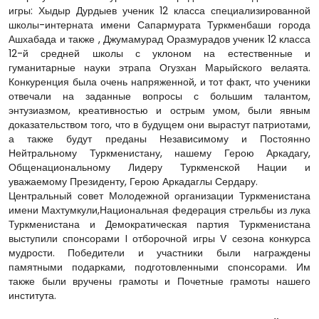
игры: Хыдыр Дурдыев ученик 12 класса специализированной
школы-интерната имени Сапармурата Туркменбаши города
Ашхабада и также , Джумамурад Оразмурадов ученик 12 класса
12-й средней школы с уклоном на естественные и
гуманитарные науки этрапа Огузхан Марыйского велаята.
Конкуренция была очень напряженной, и тот факт, что ученики
отвечали на заданные вопросы с большим талантом,
энтузиазмом, креативностью и острым умом, были явным
доказательством того, что в будущем они вырастут патриотами,
а также будут преданы Независимому и Постоянно
Нейтральному Туркменистану, нашему Герою Аркадагу,
Общенациональному Лидеру Туркменской Нации и
уважаемому Президенту, Герою Аркадаглы Сердару.
Центральный совет Молодежной организации Туркменистана
имени Махтумкули,Национальная федерация стрельбы из лука
Туркменистана и Демократическая партия Туркменистана
выступили спонсорами I отборочной игры V сезона конкурса
мудрости. Победители и участники были награждены
памятными подарками, подготовленными спонсорами. Им
также были вручены грамоты и Почетные грамоты нашего
института.