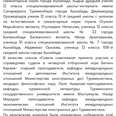
гуманитарные науки города Ашхабада, Хыдыр Дурдыев ученик
12 класса специализированной школы-интерната имени
Сапармурата Туркменбаши города Ашхабада, Джумамурад
Оразмурадов ученик 12 класса 12-й средней школы с уклоном
на естественные и гуманитарные науки этрапа Огузхан
Марыйского велаята, Огулширин Непесова, ученица 12 класса
средней специализированной школы № 22 города
Балканабада Балканского велаята, Айнур Аразтувакова,
ученица 10 класса специализированной школы № 7 города
Ашхабада, Айджемал Оразова, ученица 12 класса 108-й
средней школы города Ашхабада.
В качестве членов «Совета советников» приняли участие и
справедливо судили в четвертой отборочной игре Бегенч
Караев- старший преподаватель кафедры международных
отношений и дипломатии Института международных
отношений Министерства иностранных дел Туркменистана,
кандидат философских наук, Лале Аширова-преподаватель
кафедры туркменской литературы Туркменского
государственного университета имени Махтумкули, Назар
Мередов- преподаватель кафедры международных
экономических отношений Института международных
отношений Министерства иностранных дел Туркменистана.
По результатам конкурса были определены победители этой