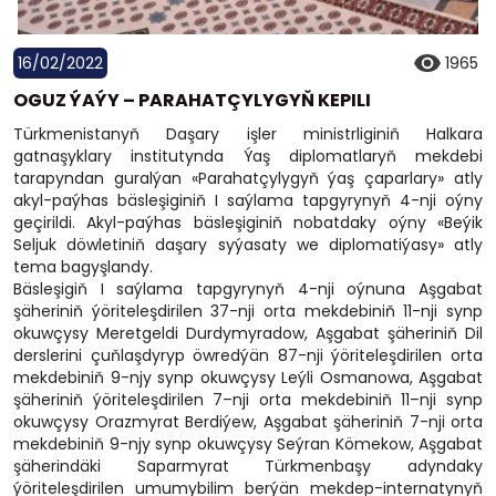
16/02/2022
1965
OGUZ ÝAÝY – PARAHATÇYLYGYŇ KEPILI
Türkmenistanyň Daşary işler ministrliginiň Halkara
gatnaşyklary institutynda Ýaş diplomatlaryň mekdebi
tarapyndan guralýan «Parahatçylygyň ýaş çaparlary» atly
akyl-paýhas bäsleşiginiň I saýlama tapgyrynyň 4-nji oýny
geçirildi. Akyl-paýhas bäsleşiginiň nobatdaky oýny «Beýik
Seljuk döwletiniň daşary syýasaty we diplomatiýasy» atly
tema bagyşlandy.
Bäsleşigiň I saýlama tapgyrynyň 4-nji oýnuna Aşgabat
şäheriniň ýöriteleşdirilen 37-nji orta mekdebiniň 11-nji synp
okuwçysy Meretgeldi Durdymyradow, Aşgabat şäheriniň Dil
derslerini çuňlaşdyryp öwredýän 87-nji ýöriteleşdirilen orta
mekdebiniň 9-njy synp okuwçysy Leýli Osmanowa, Aşgabat
şäheriniň ýöriteleşdirilen 7–nji orta mekdebiniň 11–nji synp
okuwçysy Orazmyrat Berdiýew, Aşgabat şäheriniň 7-nji orta
mekdebiniň 9-njy synp okuwçysy Seýran Kömekow, Aşgabat
şäherindäki Saparmyrat Türkmenbaşy adyndaky
ýöriteleşdirilen umumybilim berýän mekdep-internatynyň