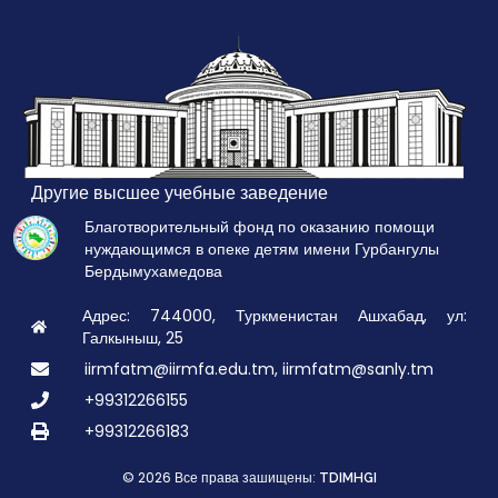
Другие высшее учебные заведение
Благотворительный фонд по оказанию помощи
нуждающимся в опеке детям имени Гурбангулы
Бердымухамедова
Адрес: 744000, Туркменистан Ашхабад, ул:
Галкыныш, 25
iirmfatm@iirmfa.edu.tm, iirmfatm@sanly.tm
+99312266155
+99312266183
© 2026 Все права зашищены:
TDIMHGI