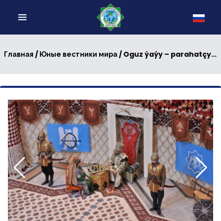
/
/ Oguz ýaýy – parahatçylygyň kepili
Главная
Юные вестники мира