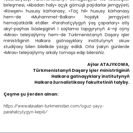
birleşmesi, «Abadan haly» açyk görnüşli paýdarlar jemgyýeti,
«Röwşen» hususy kärhanasy, «Täç hil» hususy kärhanasy
hem-de «Muhammet-Balkan» hojalyk jemgyýeti
hemaýatkärlik etdiler. «Parahatçylygyň ýaş çaparlary» atly
akyl-paýhas bäsleşiginiň I saýlama tapgyrynyň 4-nji oýny
«Miras» teleýaýlymy hem-de Türkmenistanyň Daşary işler
ministrliginiň Halkara gatnaşyklary institutynyň okuw
studiýasy bilen bilelikde ýazgy edildi. Oňa ýakyn günlerde
«Miras» teleýaýlymy arkaly tomaşa edip bilersiňiz.
Aýlar ATAJYKOWA,
Türkmenistanyň Daşary işler ministrliginiň
Halkara gatnaşyklary institutynyň
Halkara žurnalistikasy fakultetiniň talyby.
Çeşme şu ýerden alnan:
https://www.atavatan-turkmenistan.com/oguz-yayy-
parahatcylygyn-kepili/