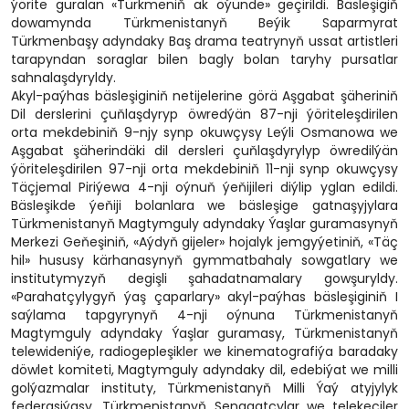
ýörite guralan «Türkmeniň ak öýünde» geçirildi. Bäsleşigiň
dowamynda Türkmenistanyň Beýik Saparmyrat
Türkmenbaşy adyndaky Baş drama teatrynyň ussat artistleri
tarapyndan soraglar bilen bagly bolan taryhy pursatlar
sahnalaşdyryldy.
Akyl-paýhas bäsleşiginiň netijelerine görä Aşgabat şäheriniň
Dil derslerini çuňlaşdyryp öwredýän 87-nji ýöriteleşdirilen
orta mekdebiniň 9-njy synp okuwçysy Leýli Osmanowa we
Aşgabat şäherindäki dil dersleri çuňlaşdyrylyp öwredilýän
ýöriteleşdirilen 97-nji orta mekdebiniň 11-nji synp okuwçysy
Täçjemal Piriýewa 4-nji oýnuň ýeňijileri diýlip yglan edildi.
Bäsleşikde ýeňiji bolanlara we bäsleşige gatnaşyjylara
Türkmenistanyň Magtymguly adyndaky Ýaşlar guramasynyň
Merkezi Geňeşiniň, «Aýdyň gijeler» hojalyk jemgyýetiniň, «Täç
hil» hususy kärhanasynyň gymmatbahaly sowgatlary we
institutymyzyň degişli şahadatnamalary gowşuryldy.
«Parahatçylygyň ýaş çaparlary» akyl-paýhas bäsleşiginiň I
saýlama tapgyrynyň 4-nji oýnuna Türkmenistanyň
Magtymguly adyndaky Ýaşlar guramasy, Türkmenistanyň
telewideniýe, radiogepleşikler we kinematografiýa baradaky
döwlet komiteti, Magtymguly adyndaky dil, edebiýat we milli
golýazmalar instituty, Türkmenistanyň Milli Ýaý atyjylyk
federasiýasy, Türkmenistanyň Senagatçylar we telekeçiler