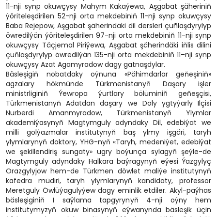
11-nji synp okuwçysy Mahym Kakaýewa, Aşgabat şäheriniň
ýöriteleşdirilen 52-nji orta mekdebiniň 11-nji synp okuwçysy
Baba Rejepow, Aşgabat şäherindäki dil dersleri çuñlaşdyrylyp
öwredilýän ýöriteleşdirilen 97-nji orta mekdebiniň 11-nji synp
okuwçysy Täçjemal Piriýewa, Aşgabat şäherindäki iňlis dilini
çuňlaşdyrylyp öwredilýän 135-nji orta mekdebiniň 11–nji synp
okuwçysy Azat Agamyradow dagy gatnaşdylar.
Bäsleşigiň nobatdaky oýnuna «Pähimdarlar geňeşiniň»
agzalary hökmünde Türkmenistanyň Daşary işler
ministrliginiň Ýewropa ýurtlary bölüminiň geňeşçisi,
Türkmenistanyň Adatdan daşary we Doly ygtyýarly Ilçisi
Nurberdi Amanmyradow, Türkmenistanyň Ylymlar
akademiýasynyň Magtymguly adyndaky Dil, edebiýat we
milli golýazmalar institutynyň baş ylmy işgäri, taryh
ylymlarynyň doktory, YHG-nyň «Taryh, medeniýet, edebiýat
we şekillendiriş sungaty» ugry boýunça sylagyň şeýle-de
Magtymguly adyndaky Halkara baýragynyň eýesi Ýazgylyç
Orazgylyjow hem-de Türkmen döwlet maliýe institutynyň
kafedra müdiri, taryh ylymlarynyň kandidaty, professor
Meretguly Öwlüýagulyýew dagy eminlik etdiler. Akyl-paýhas
bäsleşiginiň I saýlama tapgyrynyň 4-nji oýny hem
institutymyzyň okuw binasynyň eýwanynda bäsleşik üçin