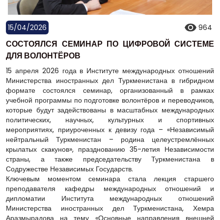
15/04/2026
964
СОСТОЯЛСЯ СЕМИНАР ПО ЦИФРОВОЙ СИСТЕМЕ
ДЛЯ ВОЛОНТЁРОВ
15 апреля 2026 года в Институте международных отношений
Министерства иностранных дел Туркменистана в гибридном
формате состоялся семинар, организованный в рамках
учебной программы по подготовке волонтёров и переводчиков,
которые будут задействованы в масштабных международных
политических, научных, культурных и спортивных
мероприятиях, приуроченных к девизу года – «Независимый
нейтральный Туркменистан – родина целеустремлённых
крылатых скакунов», празднованию 35-летия Независимости
страны, а также председательству Туркменистана в
Содружестве Независимых Государств.
Ключевым моментом семинара стала лекция старшего
преподавателя кафедры международных отношений и
дипломатии Института международных отношений
Министерства иностранных дел Туркменистана, Хемра
Аразмырадова на тему «Основные направления внешней