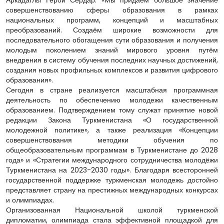
Аркадаглы Герой Сердар: «Мы придаём большое значение
совершенствованию сферы образования в рамках
национальных программ, концепций и масштабных
преобразований. Создаём широкие возможности для
последовательного обогащения сути образования и получения
молодым поколением знаний мирового уровня путём
внедрения в систему обучения последних научных достижений,
создания новых профильных комплексов и развития цифрового
образования».
Сегодня в стране реализуется масштабная программная
деятельность по обеспечению молодежи качественным
образованием. Подтверждением тому служат принятие новой
редакции Закона Туркменистана «О государственной
молодежной политике», а также реализация «Концепции
совершенствования методики обучения по
общеобразовательным программам в Туркменистане до 2028
года» и «Стратегии международного сотрудничества молодёжи
Туркменистана на 2023-2030 годы». Благодаря всесторонней
государственной поддержке туркменская молодежь достойно
представляет страну на престижных международных конкурсах
и олимпиадах.
Организованная Национальной школой туркменской
дипломатии, олимпиада стала эффективной площадкой для