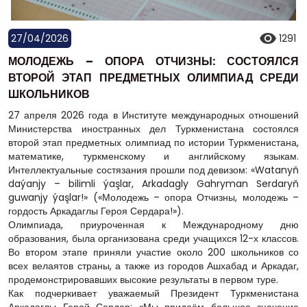
27/04/2026
1291
МОЛОДЕЖЬ – ОПОРА ОТЧИЗНЫ: СОСТОЯЛСЯ
ВТОРОЙ ЭТАП ПРЕДМЕТНЫХ ОЛИМПИАД СРЕДИ
ШКОЛЬНИКОВ
27 апреля 2026 года в Институте международных отношений
Министерства иностранных дел Туркменистана состоялся
второй этап предметных олимпиад по истории Туркменистана,
математике, туркменскому и английскому языкам.
Интеллектуальные состязания прошли под девизом: «Watanyň
daýanjy – bilimli ýaşlar, Arkadagly Gahryman Serdaryň
guwanjy ýaşlar!» («Молодежь – опора Отчизны, молодежь –
гордость Аркадаглы Героя Сердара!»).
Олимпиада, приуроченная к Международному дню
образования, была организована среди учащихся 12-х классов.
Во втором этапе приняли участие около 200 школьников со
всех велаятов страны, а также из городов Ашхабад и Аркадаг,
продемонстрировавших высокие результаты в первом туре.
Как подчеркивает уважаемый Президент Туркменистана