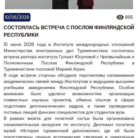
10/06/2026
895
СОСТОЯЛАСЬ ВСТРЕЧА С ПОСЛОМ ФИНЛЯНДСКОЙ
РЕСПУБЛИКИ
10 июня 2026 года в Институте международных отношений
Министерства иностранных дел Туркменистана состоялась
встреча ректора института Гулшат Юсуповой с Чрезвычайным и
Полномочным Послом Финляндской Республики в
Туркменистане госпожой Марией Агрен.
В ходе встречи стороны обсудили перспективы налаживания
академических связей между Институтом и ведущими высшими
учебными заведениями Финляндской Республики. Особое
внимание было уделено возможностям организации
совместных научных проектов, обмена опытом в сфере
подготовки дипломатических кадров, а также проведению
гостевых лекций финских специалистов для студентов вуза.
В рамках визита для почетной гостьи была организована
ознакомительная экскурсия по институту. Дипломат посетила
музей «История туркменской дипломатии», где ей были
представлены ценные исторические сведения и уникальные