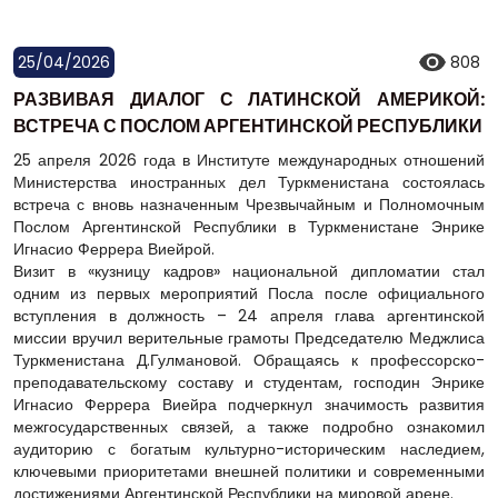
25/04/2026
808
РАЗВИВАЯ ДИАЛОГ С ЛАТИНСКОЙ АМЕРИКОЙ:
ВСТРЕЧА С ПОСЛОМ АРГЕНТИНСКОЙ РЕСПУБЛИКИ
25 апреля 2026 года в Институте международных отношений
Министерства иностранных дел Туркменистана состоялась
встреча с вновь назначенным Чрезвычайным и Полномочным
Послом Аргентинской Республики в Туркменистане Энрике
Игнасио Феррера Виейрой.
Визит в «кузницу кадров» национальной дипломатии стал
одним из первых мероприятий Посла после официального
вступления в должность – 24 апреля глава аргентинской
миссии вручил верительные грамоты Председателю Меджлиса
Туркменистана Д.Гулмановой. Обращаясь к профессорско-
преподавательскому составу и студентам, господин Энрике
Игнасио Феррера Виейра подчеркнул значимость развития
межгосударственных связей, а также подробно ознакомил
аудиторию с богатым культурно-историческим наследием,
ключевыми приоритетами внешней политики и современными
достижениями Аргентинской Республики на мировой арене.