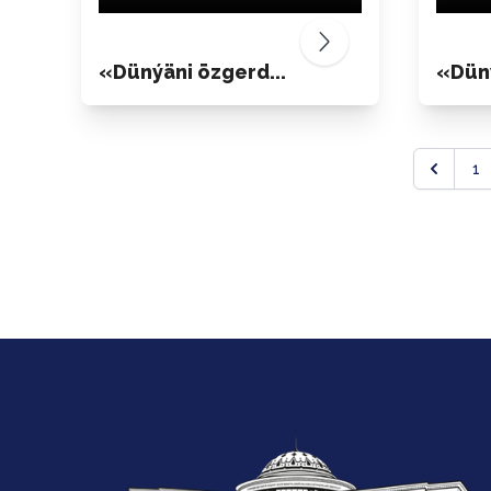
«Dünýäni özgerd...
«Düný
1