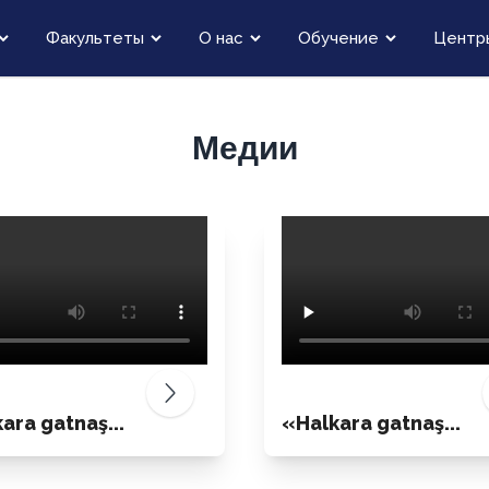
Факультеты
О нас
Обучение
Центр
Медии
ara gatnaş...
«Halkara gatnaş...