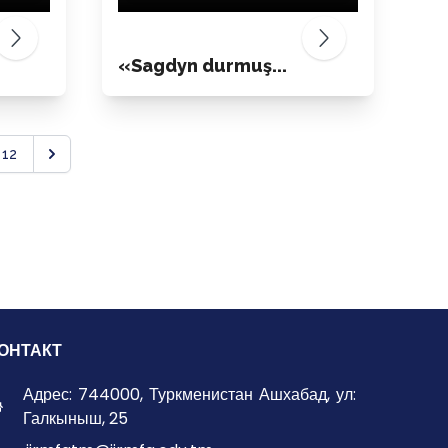
«Sagdyn durmuş...
12
ОНТАКТ
Адрес: 744000, Туркменистан Ашхабад, ул:
Галкыныш, 25