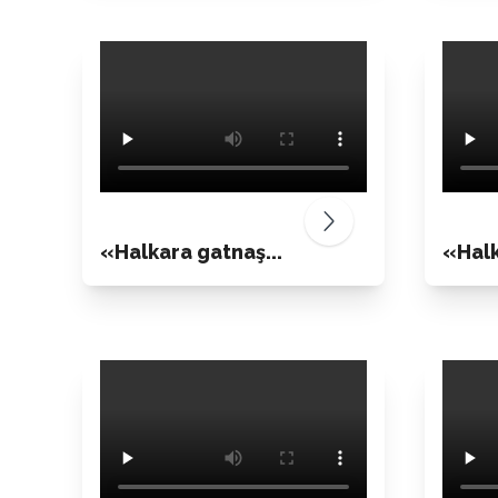
«Halkara gatnaş...
«Halk