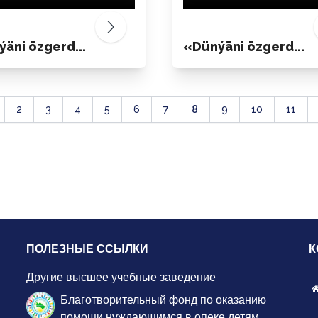
äni özgerd...
«Dünýäni özgerd...
8
2
3
4
5
6
7
9
10
11
ПОЛЕЗНЫЕ ССЫЛКИ
К
Другие высшее учебные заведение
Благотворительный фонд по оказанию
помощи нуждающимся в опеке детям