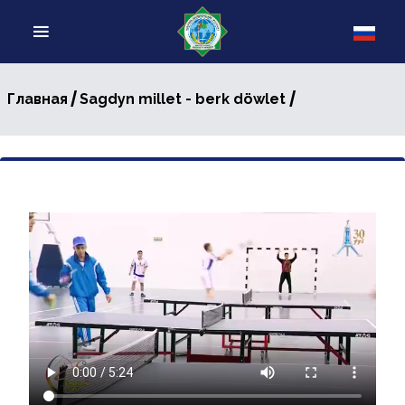
/
/
Главная
Sagdyn millet - berk döwlet