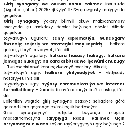
Giriş synaglary we okuwa kabul edilmek
institutda
(Aşgabat şäheri) 2025-nji ýylyň 11-13-nji awgusty aralygynda
geçirilýär.
Giriş synaglary
ýokary bilimiň okuw maksatnamasy
esasynda şu aşakdaky dersler boýunça döwlet dilinde
geçirilýär:
taýýarlygyň ugurlary: s
anly diplomatiýa, Gündogary
öwreniş; seljeriş we strategiki meýilleşdiriş
– halkara
gatnaşyklaryň nazaryýeti, iňlis dili;
taýýarlygyň ugurlary:
halkara hususy hukugy; halkara
jemagat hukugy; halkara arbitraž we işewürlik hukugy
– Türkmenistanyň kanunçylygynyň esaslary, iňlis dili;
taýýarlygyň ugry:
halkara ykdysadyýet
– ykdysady
nazaryýet, iňlis dili;
taýýarlygyň ugry:
syýasy kommunikasiýa we internet
žurnalistikasy
– žurnalistikanyň nazaryýetiniň esaslary, iňlis
dili.
Bellenilen wagtda giriş synagyna esassyz sebäplere görä
gelmediklere goşmaça mümkinçilik berilmeýär.
Giriş synaglarynyň netijeleri boýunça magistr
maksatnamasyna
talyplyga kabul edilmek üçin
artykmaç hukukdan
saýlan taýýarlygynyň ugry boýunça 2