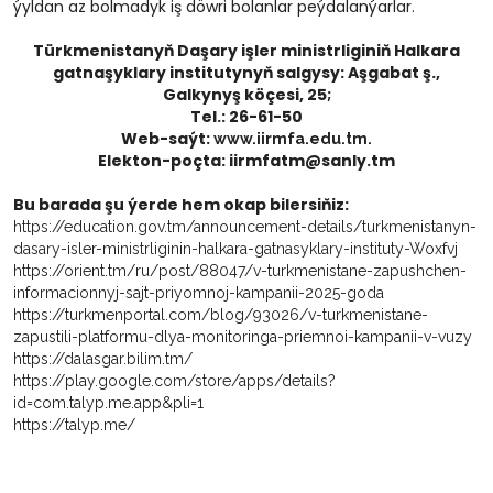
ýyldan az bolmadyk iş döwri bolanlar peýdalanýarlar.
Türkmenistanyň Daşary işler ministrliginiň Halkara
gatnaşyklary institutynyň salgysy: Aşgabat ş.,
Galkynyş köçesi, 25;
Tel.: 26-61-50
Web-saýt:
www.iirmfa.edu.tm.
Elekton-poçta: iirmfatm@sanly.tm
Bu barada şu ýerde hem okap bilersiňiz:
https://education.gov.tm/announcement-details/turkmenistanyn-
dasary-isler-ministrliginin-halkara-gatnasyklary-instituty-Woxfvj
https://orient.tm/ru/post/88047/v-turkmenistane-zapushchen-
informacionnyj-sajt-priyomnoj-kampanii-2025-goda
https://turkmenportal.com/blog/93026/v-turkmenistane-
zapustili-platformu-dlya-monitoringa-priemnoi-kampanii-v-vuzy
https://dalasgar.bilim.tm/
https://play.google.com/store/apps/details?
id=com.talyp.me.app&pli=1
https://talyp.me/