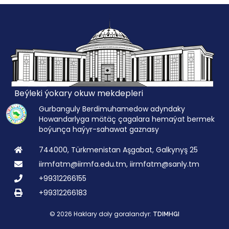
Beýleki ýokary okuw mekdepleri
Gurbanguly Berdimuhamedow adyndaky
Howandarlyga mätäç çagalara hemaýat bermek
boýunça haýyr-sahawat gaznasy
744000, Türkmenistan Aşgabat, Galkynyş 25
iirmfatm@iirmfa.edu.tm, iirmfatm@sanly.tm
+99312266155
+99312266183
© 2026 Haklary doly goralandyr:
TDIMHGI