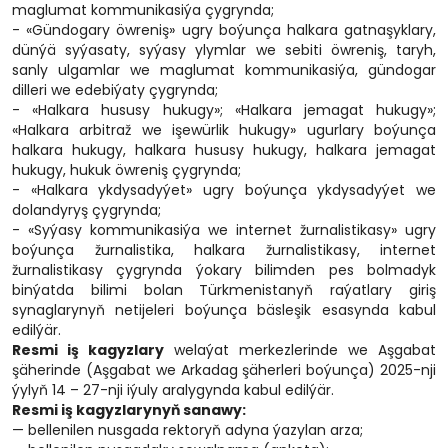
maglumat kommunikasiýa çygrynda;
- «Gündogary öwreniş» ugry boýunça halkara gatnaşyklary,
dünýä syýasaty, syýasy ylymlar we sebiti öwreniş, taryh,
sanly ulgamlar we maglumat kommunikasiýa, gündogar
dilleri we edebiýaty çygrynda;
- «Halkara hususy hukugy»; «Halkara jemagat hukugy»;
«Halkara arbitraž we işewürlik hukugy» ugurlary boýunça
halkara hukugy, halkara hususy hukugy, halkara jemagat
hukugy, hukuk öwreniş çygrynda;
- «Halkara ykdysadyýet» ugry boýunça ykdysadyýet we
dolandyryş çygrynda;
- «Syýasy kommunikasiýa we internet žurnalistikasy» ugry
boýunça žurnalistika, halkara žurnalistikasy, internet
žurnalistikasy çygrynda ýokary bilimden pes bolmadyk
binýatda bilimi bolan Türkmenistanyň raýatlary giriş
synaglarynyň netijeleri boýunça bäsleşik esasynda kabul
edilýär.
Resmi iş kagyzlary
welaýat merkezlerinde we Aşgabat
şäherinde (Aşgabat we Arkadag şäherleri boýunça) 2025-nji
ýylyň 14 – 27-nji iýuly aralygynda kabul edilýär.
Resmi iş kagyzlarynyň sanawy:
— bellenilen nusgada rektoryň adyna ýazylan arza;