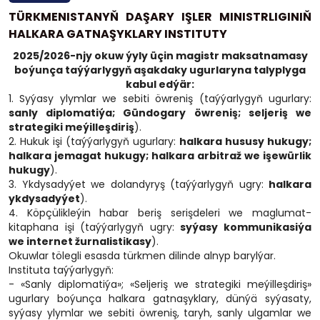
TÜRKMENISTANYŇ DAŞARY IŞLER MINISTRLIGINIŇ
HALKARA GATNAŞYKLARY INSTITUTY
2025/2026-njy okuw ýyly üçin magistr maksatnamasy
boýunça taýýarlygyň aşakdaky ugurlaryna talyplyga
kabul edýär:
1. Syýasy ylymlar we sebiti öwreniş (taýýarlygyň ugurlary:
sanly diplomatiýa; Gündogary öwreniş; seljeriş we
strategiki meýilleşdiriş
).
2. Hukuk işi (taýýarlygyň ugurlary:
halkara hususy hukugy;
halkara jemagat hukugy; halkara arbitraž we işewürlik
hukugy
).
3. Ykdysadyýet we dolandyryş (taýýarlygyň ugry:
halkara
ykdysadyýet
).
4. Köpçülikleýin habar beriş serişdeleri we maglumat-
kitaphana işi (taýýarlygyň ugry:
syýasy kommunikasiýa
we internet žurnalistikasy
).
Okuwlar tölegli esasda türkmen dilinde alnyp barylýar.
Instituta taýýarlygyň:
- «Sanly diplomatiýa»; «Seljeriş we strategiki meýilleşdiriş»
ugurlary boýunça halkara gatnaşyklary, dünýä syýasaty,
syýasy ylymlar we sebiti öwreniş, taryh, sanly ulgamlar we