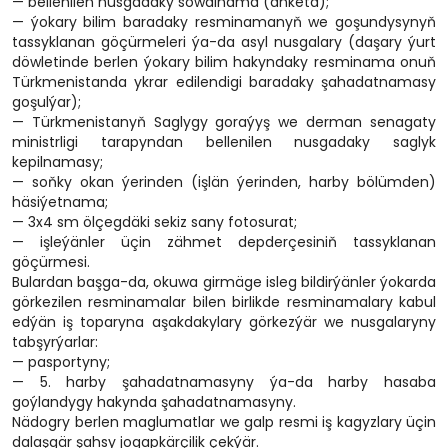
— bellenilen nusgadaky sowalnama (anketa);
— ýokary bilim baradaky resminamanyň we goşundysynyň
tassyklanan göçürmeleri ýa-da asyl nusgalary (daşary ýurt
döwletinde berlen ýokary bilim hakyndaky resminama onuň
Türkmenistanda ykrar edilendigi baradaky şahadatnamasy
goşulýar);
— Türkmenistanyň Saglygy goraýyş we derman senagaty
ministrligi tarapyndan bellenilen nusgadaky saglyk
kepilnamasy;
— soňky okan ýerinden (işlän ýerinden, harby bölümden)
häsiýetnama;
— 3x4 sm ölçegdäki sekiz sany fotosurat;
— işleýänler üçin zähmet depderçesiniň tassyklanan
göçürmesi.
Bulardan başga-da, okuwa girmäge isleg bildirýänler ýokarda
görkezilen resminamalar bilen birlikde resminamalary kabul
edýän iş toparyna aşakdakylary görkezýär we nusgalaryny
tabşyrýarlar:
— pasportyny;
— 5. harby şahadatnamasyny ýa-da harby hasaba
goýlandygy hakynda şahadatnamasyny.
Nädogry berlen maglumatlar we galp resmi iş kagyzlary üçin
dalaşgär şahsy jogapkärçilik çekýär.