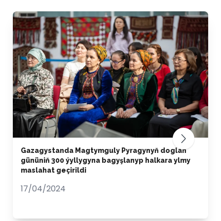
Gazagystanda Magtymguly Pyragynyň doglan
gününiň 300 ýyllygyna bagyşlanyp halkara ylmy
maslahat geçirildi
17/04/2024