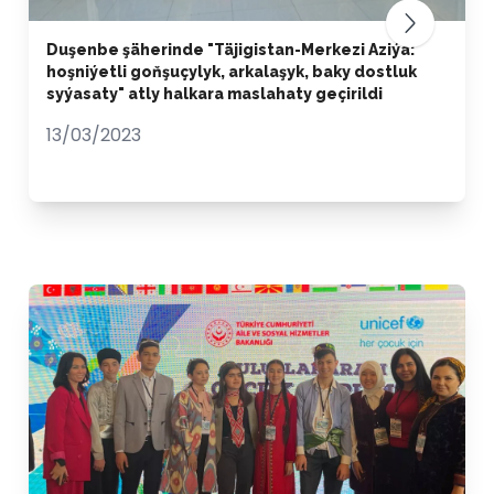
Duşenbe şäherinde "Täjigistan-Merkezi Aziýa:
hoşniýetli goňşuçylyk, arkalaşyk, baky dostluk
syýasaty" atly halkara maslahaty geçirildi
13/03/2023