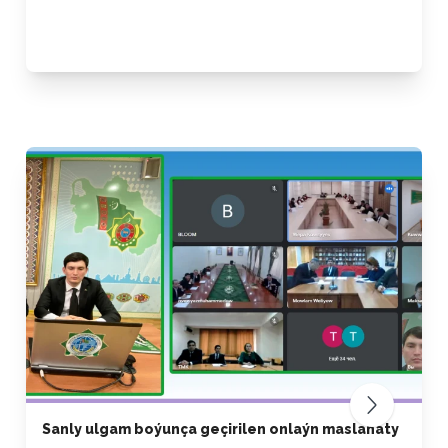
Sanly ulgam boýunça geçirilen onlaýn maslahaty