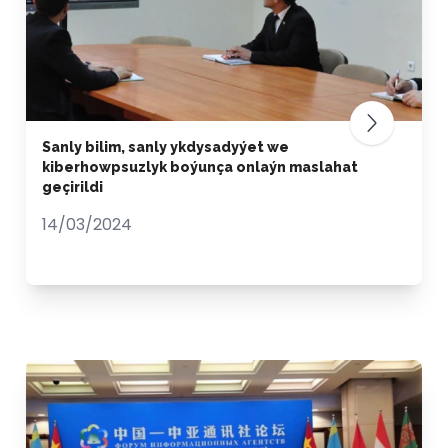
Sanly bilim, sanly ykdysadyýet we
kiberhowpsuzlyk boýunça onlaýn maslahat
geçirildi
14/03/2024